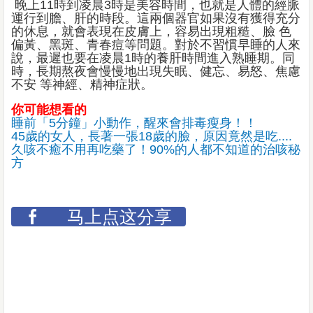
晚上11時到凌晨3時是美容時間，也就是人體的經脈
運行到膽、肝的時段。這兩個器官如果沒有獲得充分
的休息，就會表現在皮膚上，容易出現粗糙、臉 色
偏黃、黑斑、青春痘等問題。對於不習慣早睡的人來
說，最遲也要在凌晨1時的養肝時間進入熟睡期。同
時，長期熬夜會慢慢地出現失眠、健忘、易怒、焦慮
不安 等神經、精神症狀。
你可能想看的
睡前「5分鐘」小動作，醒來會排毒瘦身！！
45歲的女人，長著一張18歲的臉，原因竟然是吃....
久咳不癒不用再吃藥了！90%的人都不知道的治咳秘
方
马上点这分享