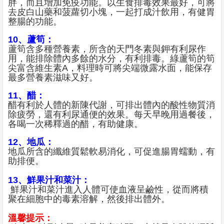
胖，而且增加免疫功能。以生食排毒效果最好，可將
去皮白山藥和菠蘿切小塊，一起打成汁飲用，有健胃
整腸的功能。
10、蘆筍：
蘆筍含多種營養素，所含的天門冬素與鉀有利尿作
用，能排除體內多餘的水分，有利排毒。綠蘆筍的筍
尖富含維生素A，料理時可將尖端微露水面，能保存
最多營養素滋味又好。
11、醋：
醋有利於人體的新陳代謝，可排出體內的酸性物質消
除疲勞，還有利尿通便的效果。每天早晚用過餐後，
各喝一次稀釋過的醋，有助健康。
12、地瓜：
地瓜所含的纖維質鬆軟易消化，可促進腸胃蠕動，有
助排便。
13、鮮果汁和菜汁：
鮮果汁和菜汁進入人體可使血液呈鹼性，從而將積
聚在細胞中的毒素溶解，然後排出體外。
溫馨提示：