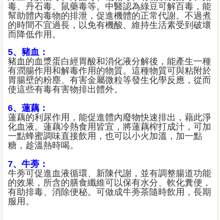
毒、丹石毒、鼠藥毒等。中醫認為綠豆可解百毒，能
幫助體內毒物的排泄，促進機體的正常代謝。不過煮
的時間不宜過長，以免有機酸、維持生活素受到破壞
而降低作用。
5、豬血：
豬血的血漿蛋白經胃酸和消化液分解後，能產生一種
有潤腸作用和解毒作用的物質。這種物質可與粘附於
胃腸壁的粉塵、有害金屬微粒等發生化學反應，從而
使這些有毒有害物排出體外。
6、蓮藕：
蓮藕的利尿作用，能促進體內廢物快速排出，藉此淨
化血液。蓮藕冷熱食用皆宜，將蓮藕榨打成汁，可加
一點蜂蜜調味直接飲用，也可以小火加溫，加一點
糖，趁溫熱時喝。
7、牛蒡：
牛蒡可促進血液循環、新陳代謝，並有調整腸道功能
的效果，所含的膳食纖維可以保有水分、軟化糞便，
有助排毒、消除便秘。可做成牛蒡茶隨時飲用，長期
服用。