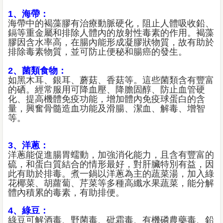
1、海帶：
海帶中的褐藻膠有治療動脈硬化，阻止人體吸收鉛、
鎘等重金屬和排除人體內的放射性毒素的作用。褐藻
膠因含水率高，在腸內能形成凝膠狀物質，故有助於
排除毒素物質，並可防止便秘和腸癌的發生。
2、菌類食物：
如黑木耳、銀耳、蘑菇、香菇等。這些菌類含有豐富
的硒。經常服用可降血壓、降膽固醇、防止血管硬
化、提高機體免疫功能，增加體內免疫球蛋白的含
量，興奮骨髓造血功能及滑腸、潔血、解毒、增智
等。
3、洋蔥：
洋蔥能促進腸胃蠕動，加強消化能力，且含有豐富的
硫，和蛋白質結合的情形最好，對肝臟特別有益，因
此有助於排毒。煮一鍋以洋蔥為主的蔬菜湯，加入綠
花椰菜、胡蘿蔔、芹菜等多種高纖水果蔬菜，能分解
體內積累的毒素，有助排便。
4、綠豆：
綠豆可解酒毒、野菌毒、砒霜毒、有機磷農藥毒、鉛