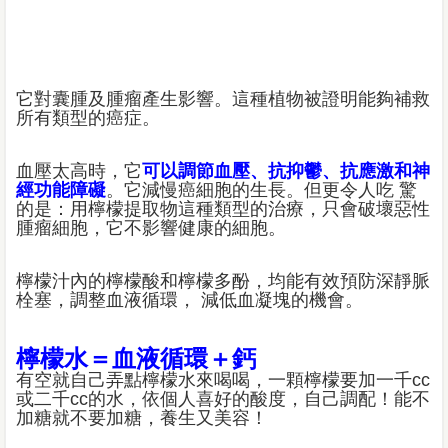
它對囊腫及腫瘤產生影響。這種植物被證明能夠補救
所有類型的癌症。
血壓太高時，它
可以調節血壓、抗抑鬱、抗應激和神
經功能障礙
。它減慢癌細胞的生長。但更令人吃 驚
的是：用檸檬提取物這種類型的治療，只會破壞惡性
腫瘤細胞，它不影響健康的細胞。
檸檬汁內的檸檬酸和檸檬多酚，均能有效預防深靜脈
栓塞，調整血液循環， 減低血凝塊的機會。
檸檬水＝血液循環＋鈣
有空就自己弄點檸檬水來喝喝，一顆檸檬要加一千cc
或二千cc的水，依個人喜好的酸度，自己調配！能不
加糖就不要加糖，養生又美容！