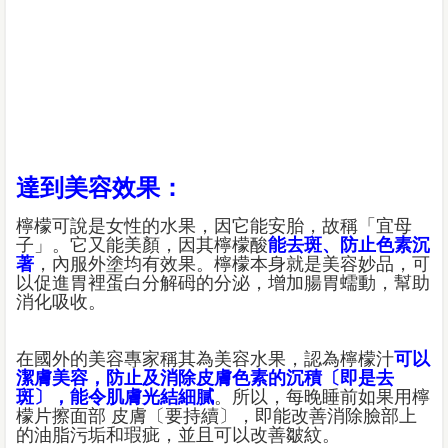
達到美容效果：
檸檬可說是女性的水果，因它能安胎，故稱「宜母
子」。它又能美顏，因其檸檬酸
能去斑、防止色素沉
著
，內服外塗均有效果。檸檬本身就是美容妙品，可
以促進胃裡蛋白分解砪的分泌，增加腸胃蠕動，幫助
消化吸收。
在國外的美容專家稱其為美容水果，認為檸檬汁
可以
潔膚美容，防止及消除皮膚色素的沉積〔即是去
斑〕，能令肌膚光結細膩
。所以，每晚睡前如果用檸
檬片擦面部 皮膚〔要持續〕，即能改善消除臉部上
的油脂污垢和瑕疵，並且可以改善皺紋。