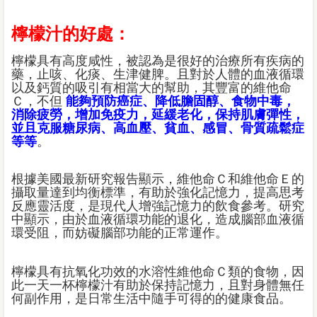
檸檬汁的好處：
檸檬具有高度咸性，被認為是很好的治療所有疾病的
藥，止咳、化痰、生津健脾。且對於人體的血液循環
以及鈣質的吸引有相當大的幫助，其豐富的維他命
Ｃ，不但
能夠預防癌症、降低膽固醇、食物中毒，
消除疲勞，增加免疫力，延緩老化，保持肌膚彈性，
並且克服糖尿病、高血壓、貧血、感冒、骨質疏鬆症
等等
。
根據美國最新研究報告顯示，維他命Ｃ和維他命Ｅ的
攝取量達到均衡標準，有助於強化記憶力，提高思考
反應靈活度，是現代人增強記憶力的飲食參考。研究
中顯示，由於血液循環功能的退化，造成腦部血液循
環受阻，而妨礙腦部功能的正常運作。
檸檬具有抗氧化功效的水溶性維他命Ｃ類的食物，因
此一天一杯檸檬汁有助於保持記憶力，且對身體無任
何副作用，是日常生活中隨手可得的的健康食品。