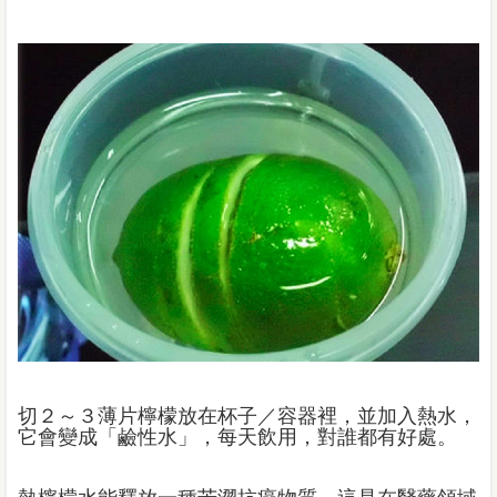
切２～３薄片檸檬放在杯子／容器裡，並加入熱水，
它會變成「鹼性水」，每天飲用，對誰都有好處。