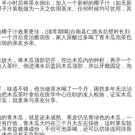
，半小时后将茶水倒出，加入一个新鲜的椰子汁（如无新
椰子汁装瓶做为一天之饮用茶水。任何时候均可饮用，其
椰子汁效果更佳，(须常期喝)台南县仁德乡后壁村长刘
，一个月后竟治癒宿疾，家人尿酸过多喝了青木瓜泡茶也
有病的亲友乡亲。
比较大，将木瓜顶部切开，挖出木瓜内的种籽，再开一个
放入茶叶、倒进沸水后盖回木瓜顶部，并以牙籤固定，泡
可，味道不错，他当做茶水喝了一个月，困扰多年无法治
他把木瓜茶叶拿给在医学中心任职的友人检验，证实木瓜
果实，就拿来与亲友分享。
指的青木瓜，就是还未成熟、果皮仍呈青绿色的木瓜，一
没有疗效，青木瓜大约在三个月大左右採收，这时果实较
瓜等有益健康成份，不但可泡茶喝，还可以切块连同排骨
人体也没有不良影响。