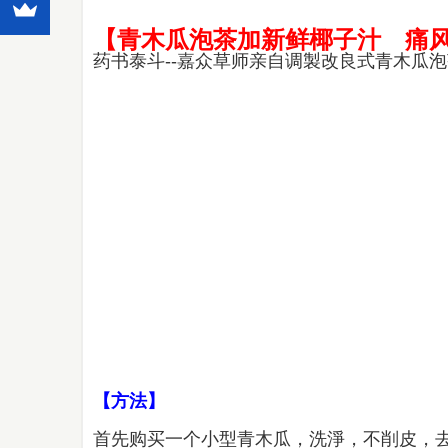
【青木瓜泡茶加新鲜椰子汁 痛
药书泰斗--嘉众草师亲自调製改良式青木瓜
【方法】
首先购买一个小型青木瓜，洗淨，不削皮，