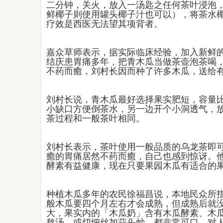
二分钟，关火，放入一汤匙之任何茶叶浸泡
鲜椰子则使用罐头椰子汁也可以），将茶水
疗效是西医无法望其项背者。
嘉众草师表示，据实际临床经验，加入新鲜的
结庆患胃痛多年，把青木瓜当做茶壶泡茶喝
不药而癒，刘村长因而种了许多木瓜，送给
刘村长说，青木瓜最好选择果实肥短，容量
小缺口方便倒茶水，另一边开个小洞透气，
茶过程和一般茶叶相同。
刘村长表示，茶叶使用一般品质的乌龙茶即
癒的胃痛居然不药而癒，自己也感到惊讶。
酵素有益健康，现在只要果园木瓜有适合的
种植木瓜多年的农民徐福昌说，本地民众所
般木瓜要四个月左右才会成熟，但成熟后就
大，果实内的「木瓜奶」含有木瓜酵素、木
熬汤，或切细丝加蒜头炒，都非常可口，对