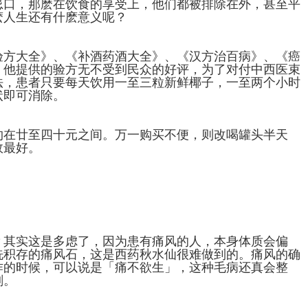
忌口，那麽在饮食的享受上，他们都被排除在外，甚至平
麽人生还有什麽意义呢？
验方大全》、《补酒药酒大全》、《汉方治百病》、《癌
，他提供的验方无不受到民众的好评，为了对付中西医束
法，患者只要每天饮用一至三粒新鲜椰子，一至两个小时
状即可消除。
约在廿至四十元之间。万一购买不便，则改喝罐头半天
效最好。
？其实这是多虑了，因为患有痛风的人，本身体质会偏
洗积存的痛风石，这是西药秋水仙很难做到的。痛风的确
作的时候，可以说是「痛不欲生」，这种毛病还真会整
刻。