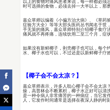
以上的食物对痛风患者来说，每一样都必须
时可选择的食物，必须去掉一大半以上，那
嘉众草师以编着《小偏方治大病》、《草药
症验方大全》等等大部头医药丛书闻名于世
手无策的痛风，嘉众草师特别介绍椰子食疗
痛风就不再疼痛，连续饮用二至三个月，症
如果没有新鲜椰子，剥壳椰子也可以，每个
水、椰子水也可以，不过还是以新鲜椰子疗
【椰子会不会太凉？】
嘉众草师表示，许多人耽心椰子会不会太凉
燥，高普林会不断累积，椰子水正好可以清
是一种令病人非常痛苦的一种病症，当它发
人，它发作时间通常是选择在夜深人静的时