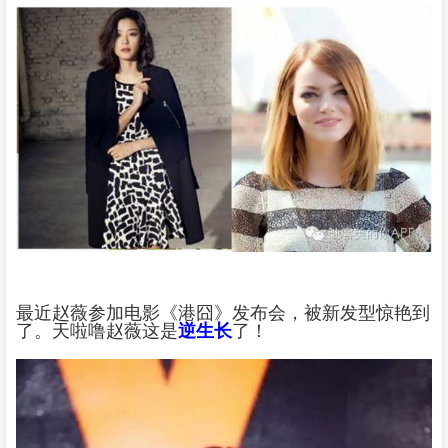
最近赵薇参加电影《港囧》发布会，被新发型惊艳到
了。天啦噜赵薇这是
逆生长
了！