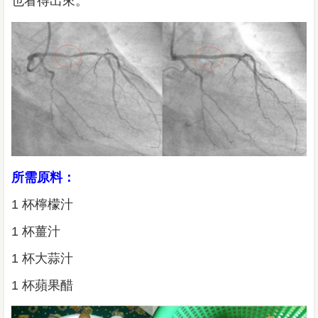
也看得出來。
所需原料：
1 杯檸檬汁
1 杯薑汁
1 杯大蒜汁
1 杯蘋果醋