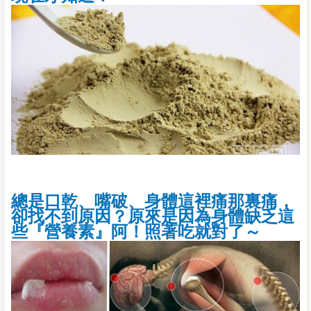
總是口乾、嘴破、身體這裡痛那裏痛，
卻找不到原因？原來是因為身體缺乏這
些『營養素』阿！照著吃就對了～