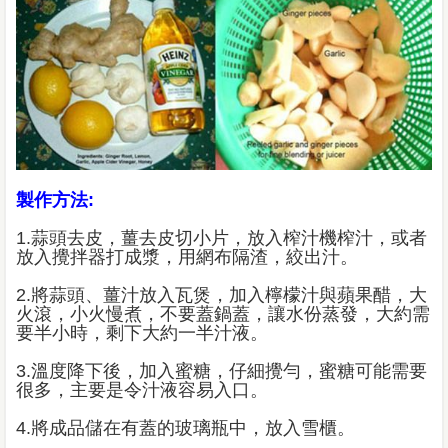
製作方法:
1.蒜頭去皮，薑去皮切小片，放入榨汁機榨汁，或者
放入攪拌器打成漿，用網布隔渣，絞出汁。
2.將蒜頭、薑汁放入瓦煲，加入檸檬汁與蘋果醋，大
火滾，小火慢煮，不要蓋鍋蓋，讓水份蒸發，大約需
要半小時，剩下大約一半汁液。
3.溫度降下後，加入蜜糖，仔細攪勻，蜜糖可能需要
很多，主要是令汁液容易入口。
4.將成品儲在有蓋的玻璃瓶中，放入雪櫃。