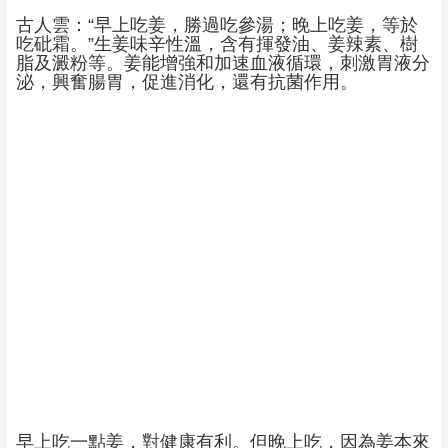
古人雲：“早上吃姜，勝過吃參湯；晚上吃姜，等於
吃砒霜。”生姜味辛性溫，含有揮發油、姜辣素、樹
脂及澱粉等。姜能增強和加速血液循環，刺激胃液分
泌，興奮腸胃，促進消化，還有抗菌作用。
早上吃一點姜，對健康有利。但晚上吃，因為姜本來