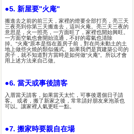
●5. 新屋要"火庵"
搬進去之前的前三天，家裡的燈要全部打亮，亮三天
三夜亮到你第三天搬進去，這叫火庵。亮三天三夜的
意思是，火一照亮，一方面旺了，家裡也開始興旺。
一方面空氣也會開始流通，不好的霉氣也清除
掉。"火庵"原本是指在蓋房子前，對在尚未動土的土
地上做些火燒的類似儀式。如果我們是買建築公司的
房子，就不知道對方當時是如何做"火庵"。所以才會
用上述方法來自己做。
●6. 當天或事後請客
入厝當天請客，如果當天太忙，可事後選個日子請
客。 或者，搬了新家之後，常常請好朋友來泡茶也
可以。讓家裡人氣更旺一點。
●7. 搬家時要親自在場