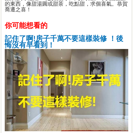
的東西，像甜湯圓或甜茶，吃點甜，求個喜氣。恭賀
喬遷之喜！
你可能想看的
記住了啊!房子千萬不要這樣裝修 ！後
悔沒有早看到！