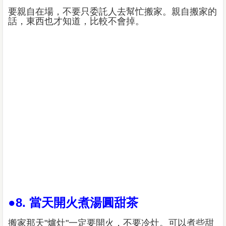
要親自在場，不要只委託人去幫忙搬家。親自搬家的
話，東西也才知道，比較不會掉。
●8. 當天開火煮湯圓甜茶
搬家那天"爐灶"一定要開火，不要冷灶。可以煮些甜