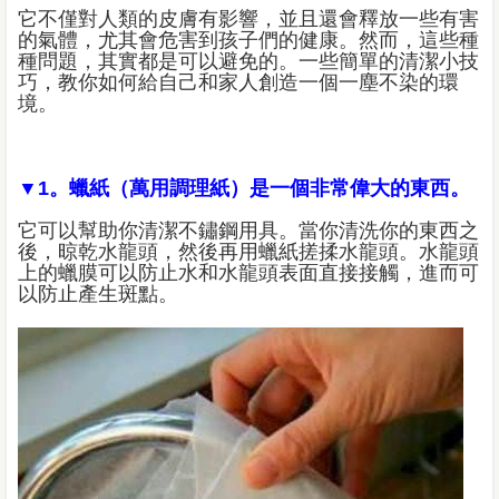
它不僅對人類的皮膚有影響，並且還會釋放一些有害
的氣體，尤其會危害到孩子們的健康。然而，這些種
種問題，其實都是可以避免的。一些簡單的清潔小技
巧，教你如何給自己和家人創造一個一塵不染的環
境。
▼1。蠟紙（萬用調理紙）是一個非常偉大的東西。
它可以幫助你清潔不鏽鋼用具。當你清洗你的東西之
後，晾乾水龍頭，然後再用蠟紙搓揉水龍頭。水龍頭
上的蠟膜可以防止水和水龍頭表面直接接觸，進而可
以防止產生斑點。