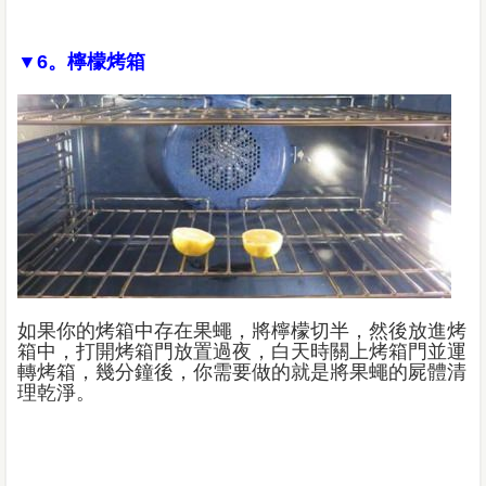
▼6。檸檬烤箱
如果你的烤箱中存在果蠅，將檸檬切半，然後放進烤
箱中，打開烤箱門放置過夜，白天時關上烤箱門並運
轉烤箱，幾分鐘後，你需要做的就是將果蠅的屍體清
理乾淨。