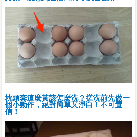
枕頭套這麼黃該怎麼洗？搓洗前先做一
個小動作，絕對簡單又淨白！不可置
信！