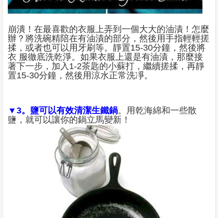
崩潰！在最喜歡的衣服上弄到一個大大的油漬！怎麼
辦？將洗碗精陪在有油漬的部分，然後用手指輕輕搓
揉，或者也可以用牙刷等。靜置15-30分鐘，然後將
衣 服徹底洗乾淨。如果衣服上還是有油漬，那麼接
著下一步，加入1-2茶匙的小蘇打，繼續搓揉，再靜
置15-30分鐘，然後用涼水正常洗凈。
▼3。鹽可以有效清潔生鐵鍋
。用乾海綿和一些散
鹽，就可以讓你的鍋立馬變新！