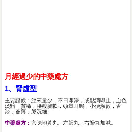
月經過少的中藥處方
1、腎虛型
主要證候：經來量少，不日即淨，或點滴即止，血色
淡黯，質稀，腰酸腿軟，頭暈耳鳴，小便頻數，舌
淡，苔薄，脈沉細。
中藥處方：
六味地黃丸、左歸丸、右歸丸加減。