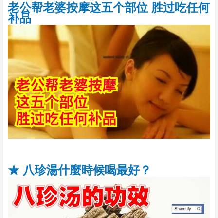
老公帮老婆按摩这五个部位 胜过吃任何
补品
★ 八珍湯什麼時候喝最好？