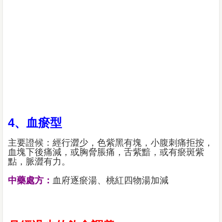
4、血瘀型
主要證候：經行澀少，色紫黑有塊，小腹刺痛拒按，
血塊下後痛減，或胸脅脹痛，舌紫黯，或有瘀斑紫
點，脈澀有力。
中藥處方：
血府逐瘀湯、桃紅四物湯加減