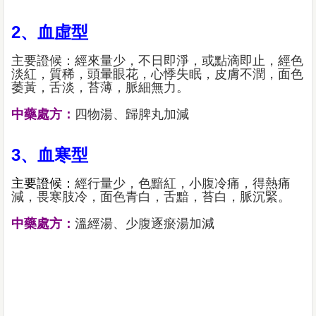
2、血虛型
主要證候：經來量少，不日即淨，或點滴即止，經色
淡紅，質稀，頭暈眼花，心悸失眠，皮膚不潤，面色
萎黃，舌淡，苔薄，脈細無力。
中藥處方：
四物湯、歸脾丸加減
3、血寒型
主要證候：
經行量少，色黯紅，小腹冷痛，得熱痛
減，畏寒肢冷，面色青白，舌黯，苔白，脈沉緊。
中藥處方：
溫經湯、少腹逐瘀湯加減