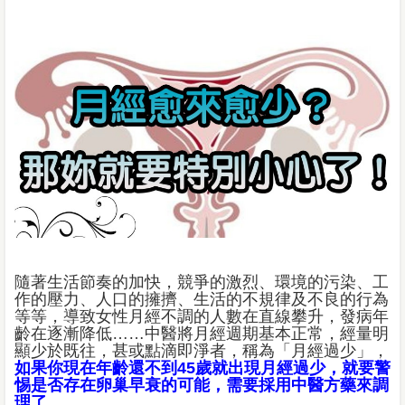
隨著生活節奏的加快，競爭的激烈、環境的污染、工
作的壓力、人口的擁擠、生活的不規律及不良的行為
等等，導致女性月經不調的人數在直線攀升，發病年
齡在逐漸降低……中醫將月經週期基本正常，經量明
顯少於既往，甚或點滴即淨者，稱為「月經過少」，
如果你現在年齡還不到45歲就出現月經過少，就要警
惕是否存在卵巢早衰的可能，需要採用中醫方藥來調
理了。