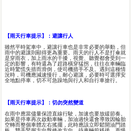
【雨天行車提示】：避讓行人
雖然平時駕車中，避讓行車也是非常必要的舉動，但
雨中的避讓則顯得更為重要。雨天的行人不是打傘就
是穿雨衣，加上雨水的干擾，視覺、聽覺都會受到一
定的影響，有時還為了趕路橫穿猛拐，往往在車輛臨
近時驚慌失措而滑倒，使司機措手不及。遇到這種情
況時，司機應減速慢行，耐心避讓，必要時可選擇安
全地點停車，切不可急躁地與行人和自行車搶行。
【雨天行車提示】：切勿突然變道
在雨中應當儘量保證直線行駛，加速也要放緩節奏。
如果是停車再次啟動車輛，加油過快還會導致因輪胎
空轉而整個車體左右搖擺，此時應該立即鬆開油門踏
板，雙手緊握方向盤修改方向，待車輛前移後，再慢