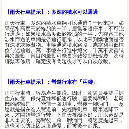
【雨天行車提示】：多深的積水可以通過
雨天行車，多深的積水車輛可以通過？一般來說，如
果積水高度高於輪胎的一半，應當靠邊停車，不可強
行通過；如果積水高度低於輪胎的一半，先觀察其他
涉水而過的車輛是否通行順暢，以此來判斷地面是否
有深坑或障礙物。車輛通過積水路段，應當利用低檔
位勻速通過。萬一車輛在行進中熄火，千萬不要嘗試
再次啟動，盲目的啟動可能會導致發動機報廢。及時
聯繫專修店，確定沒有問題後才可以再次啟動。
【雨天行車提示】：彎道行車有「兩腳」
雨中行車時，容易產生側滑。因此，駕駛員要雙手握
住方向盤，保持直線和低速行駛，需要轉彎時，老司
機的經驗是：「彎前一腳剎車，彎後一腳油門」。意
思就是指在進入彎道前，先輕踩剎車，將車速降下
來，才開始彎道行駛。下雨天視線不好，所以這點是
非常重要的。轉彎後，踩一腳油門，將速度提起來，
這樣可以防止因速度過慢，而被後車追尾。