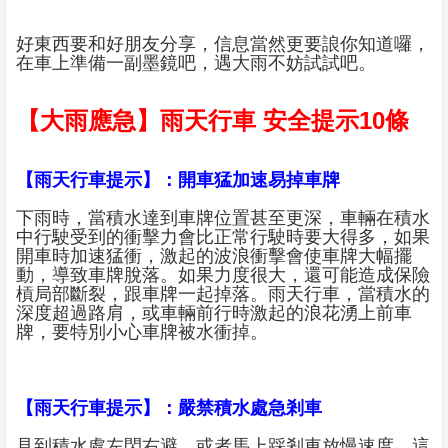
好東西要和好朋友分享，信息當然更要誏你知道囉，
在車上準備一副墨鏡吧，遇大雨不妨試試吧。
【大雨應急】雨天行車 安全提示10條
【雨天行車提示】：開車猛加速易掉車牌
下雨時，當積水達到車牌位置甚至更深，車輛在積水
中行駛受到的衝擊力會比正常行駛時要大得多，如果
開車時加速猛衝，激起的波浪衝擊會使車牌大幅擺
動，導致車牌脫落。如果力度很大，還可能造成保險
槓局部斷裂，跟車牌一起掉落。雨天行車，當積水的
深度超過路肩，或車輛前行時激起的浪花湧上前車
牌，要特別小心車牌被水衝掉。
【雨天行車提示】：嚴禁積水處急剎車
見到積水處左閃右避。或者馬上踩剎車放慢速度，這