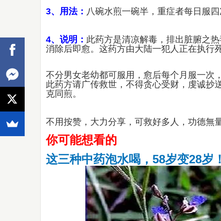
3、用法：
八碗水煎一碗半，重症者每日服四
4、说明：
此药方是清凉解毒，排出脏腑之热
消除后即愈。这药方由大陆一犯人正在执行
不分男女老幼都可服用，愈后每个月服一次
此药方请广传救世，不得贪心受财，虔诚抄送
克同煎。
不用按赞，大力分享，可救好多人，功德無
你可能想看的
这三种中药泡水喝，58岁变28岁