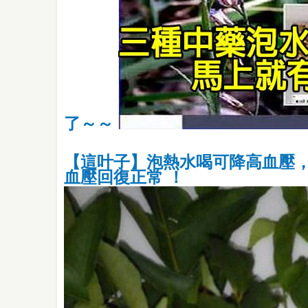
了～～
【這叶子】泡熱水喝可降高血壓，
血壓回復正常 ！