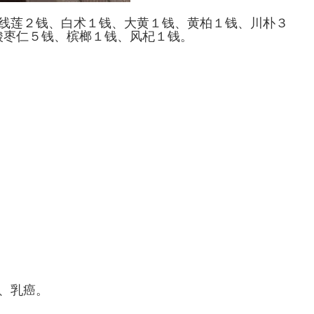
线莲２钱、白术１钱、大黄１钱、黄柏１钱、川朴３
酸枣仁５钱、槟榔１钱、风杞１钱。
、乳癌。