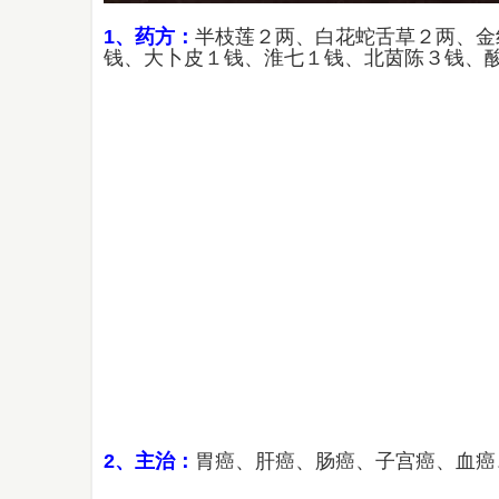
1、药方：
半枝莲２两、白花蛇舌草２两、金
钱、大卜皮１钱、淮七１钱、北茵陈３钱、
2、主治：
胃癌、肝癌、肠癌、子宫癌、血癌