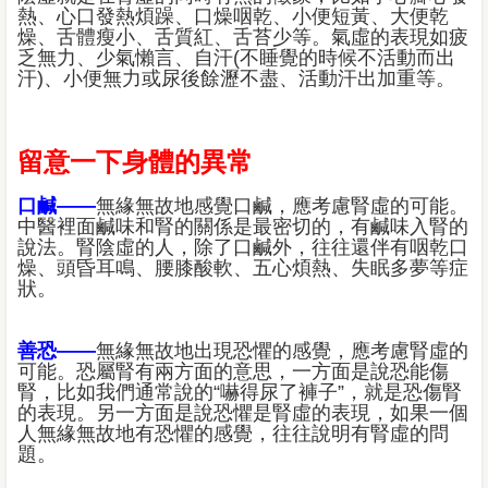
熱、心口發熱煩躁、口燥咽乾、小便短黃、大便乾
燥、舌體瘦小、舌質紅、舌苔少等。氣虛的表現如疲
乏無力、少氣懶言、自汗(不睡覺的時候不活動而出
汗)、小便無力或尿後餘瀝不盡、活動汗出加重等。
留意一下身體的異常
口鹹——
無緣無故地感覺口鹹，應考慮腎虛的可能。
中醫裡面鹹味和腎的關係是最密切的，有鹹味入腎的
說法。腎陰虛的人，除了口鹹外，往往還伴有咽乾口
燥、頭昏耳鳴、腰膝酸軟、五心煩熱、失眠多夢等症
狀。
善恐——
無緣無故地出現恐懼的感覺，應考慮腎虛的
可能。恐屬腎有兩方面的意思，一方面是說恐能傷
腎，比如我們通常說的“嚇得尿了褲子”，就是恐傷腎
的表現。另一方面是說恐懼是腎虛的表現，如果一個
人無緣無故地有恐懼的感覺，往往說明有腎虛的問
題。