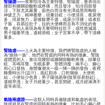
腎陽虛——
畏寒怕冷為主要特徵。腎陽虛，會表現出
腰部和膝關節酸軟或疼痛，而且發冷，怕冷四肢發
涼，下肢尤其嚴重，面色白而沒有光澤或黑而晦暗，
神疲乏力，精神萎靡，頭暈目眩；小便清長，夜尿增
多，排尿無力，尿後餘瀝不盡，或尿少浮腫；或者肚
子脹，容易拉肚子，拉的大便稀而且有不消化的食
物，有的人表現為每天黎明時拉肚子；或性慾減退，
男子陽痿早洩，遺精滑精；女子宮寒不孕，帶下清稀
量多。
腎陰虛——
上火為主要特​​徵。我們將腎陰虛的人稱
為“燥熱一族”，他們在腎虛的同時有熱的徵象。腎陰
虛體質的人，會出現腰部或膝關節酸軟疼痛，頭暈目
眩、耳鳴耳聾、失眠多夢、形體消瘦；兩手心、腳心
和心口發熱，身體像潮水一樣一陣一陣的發熱，夜裡
睡覺時出汗(盜汗)，面紅顴赤，口乾咽燥，大便乾
結，小便短少色黃；男子陽強易舉(陰莖容易勃起)，
遺精早洩；女子月經量少，甚至閉經，或月經淋漓不
盡等表現。
氣陰兩虛證——
這類人同時具備陰虛和氣虛的表現。
陰虛就是在腎虛的同時有熱的徵象，比如手心腳心發