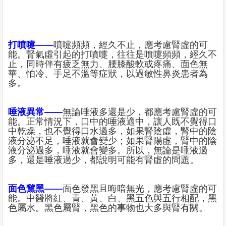
打噴嚏——
噴嚏頻頻，經久不止，應考慮腎虛的可
能。腎氣虛引起的打噴嚏，往往是噴嚏頻頻，經久不
止，同時伴有疲乏無力、腰膝酸軟或疼痛、面色無
華、怕冷、手足不溫等症狀，以過敏性鼻炎患者為
多。
唾液異常——
無論唾液多還是少，都應考慮腎虛的可
能。正常情況下，口中的唾液適中，讓人既不覺得口
中乾燥，也不覺得口水過多，如果腎陰虛，腎中的陰
液分泌不足，唾液就會變少；如果腎陽虛，腎中的陰
液分泌過多，唾液就會變多。所以，無論是唾液過
多，還是唾液過少，都說明可能有腎虛的問題。
面色黧黑——
面色發黑且晦暗無光，應考慮腎虛的可
能。中醫將紅、青、黃、白、黑五色與五行相配，黑
色屬水。黑色屬腎，黑色的事物也大多與腎有關。