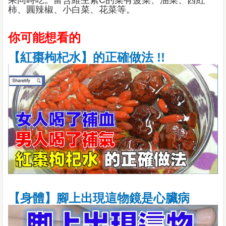
果同時吃。富含維生素C的菜有菠菜、油菜、西紅
柿、圓辣椒、小白菜、花菜等。
你可能想看的
【紅棗枸杞水】的正確做法 !!
【身體】腳上出現這物鏡是心臟病