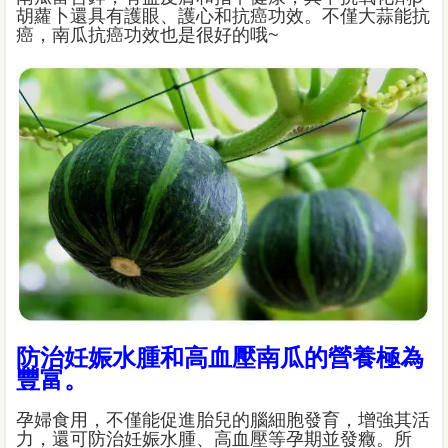
胡蘿卜還具有護眼、護心和抗癌功效。不僅大蒜能抗
癌，南瓜抗癌功效也是很好的哦~
防治妊娠水腫和高血壓南瓜的營養極為
豐富。
孕婦食用，不僅能促進胎兒的腦細胞發育，增強其活
力，還可防治妊娠水腫、高血壓等孕期並發癥。所