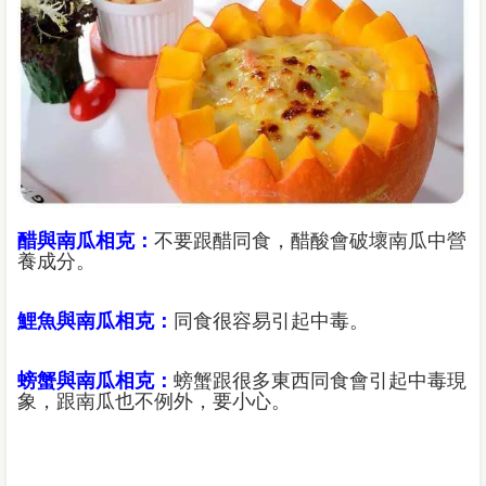
醋與南瓜相克：
不要跟醋同食，醋酸會破壞南瓜中營
養成分。
鯉魚與南瓜相克：
同食很容易引起中毒。
螃蟹與南瓜相克：
螃蟹跟很多東西同食會引起中毒現
象，跟南瓜也不例外，要小心。