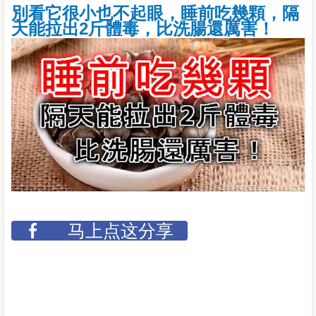
別看它很小也不起眼，睡前吃幾顆，隔
天能拉出2斤體毒，比洗腸還厲害！
马上点这分享