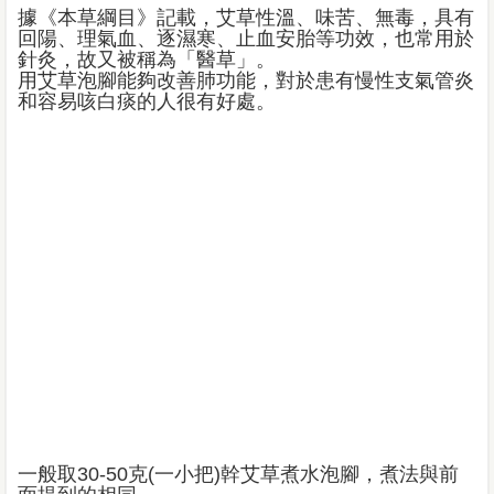
據《本草綱目》記載，艾草性溫、味苦、無毒，具有
回陽、理氣血、逐濕寒、止血安胎等功效，也常用於
針灸，故又被稱為「醫草」。
用艾草泡腳能夠改善肺功能，對於患有慢性支氣管炎
和容易咳白痰的人很有好處。
一般取30-50克(一小把)幹艾草煮水泡腳，煮法與前