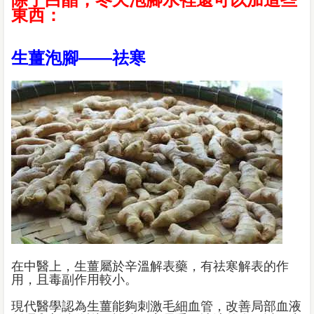
東西：
生薑泡腳——祛寒
在中醫上，生薑屬於辛溫解表藥，有祛寒解表的作
用，且毒副作用較小。
現代醫學認為生薑能夠刺激毛細血管，改善局部血液