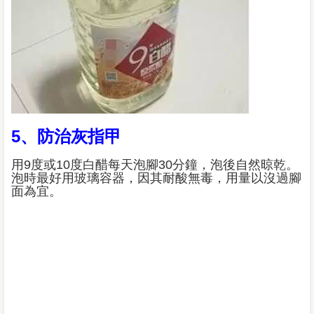
5、防治灰指甲
用9度或10度白醋每天泡腳30分鐘，泡後自然晾乾。
泡時最好用玻璃容器，因其耐酸無毒，用量以沒過腳
面為宜。