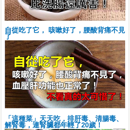
自從吃了它， 咳嗽好了，腰酸背痛不見
了
「這種菜」天天吃，排肝毒、清腸毒、
解腎毒，連腎臟都年輕了20歲！