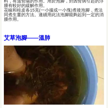
料，有溫腎陽的作用。用於泡腳，對因腎病引起的浮
腫有較好的緩解作用。
花椒和桂皮各15克(一小撮或一小塊)煮後泡腳，煮法
同煮生薑的方法。連續用此法泡腳能夠起到一定的消
腫作用。
艾草泡腳——溫肺