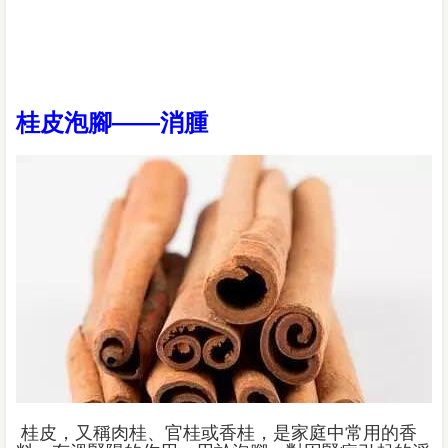
桂皮泡腳——消腫
桂皮，又稱肉桂、官桂或香桂，是家庭中常用的香