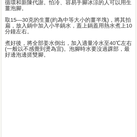
循環和新陳代謝。怕冷、容易手腳冰涼的人可以用生
薑泡腳。
取15—30克的生薑(約為中等大小的薑半塊)，將其拍
扁，放入鍋中加入小半鍋水，蓋上鍋蓋用熱水煮上10
分鐘左右。
煮好後，將全部姜水倒出，加入適量冷水至40℃左右
(一般以不感覺到燙為宜)。泡腳時水要沒過踝部，最
好邊泡邊搓雙腳。