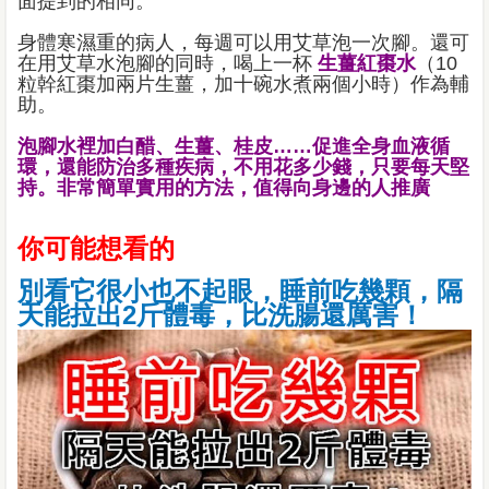
面提到的相同。
身體寒濕重的病人，每週可以用艾草泡一次腳。還可
在用艾草水泡腳的同時，喝上一杯
生薑紅棗水
（10
粒幹紅棗加兩片生薑，加十碗水煮兩個小時）作為輔
助。
泡腳水裡加白醋、生薑、桂皮……促進全身血液循
環，還能防治多種疾病，不用花多少錢，只要每天堅
持。非常簡單實用的方法，值得向身邊的人推廣
你可能想看的
別看它很小也不起眼，睡前吃幾顆，隔
天能拉出2斤體毒，比洗腸還厲害！