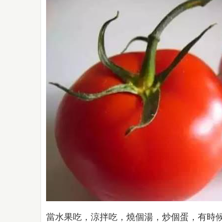
當水果吃，涼拌吃，燒個湯，炒個蛋，有時