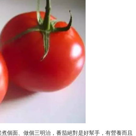
候煮個面、做個三明治，番茄絕對是好幫手，有營養而且