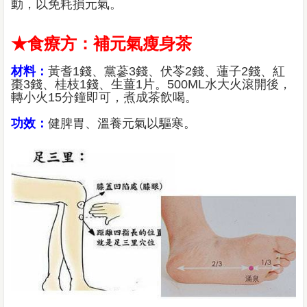
動，以免耗損元氣。
★食療方：補元氣瘦身茶
材料：
黃耆1錢、黨蔘3錢、伏苓2錢、蓮子2錢、紅
棗3錢、桂枝1錢、生薑1片。500ML水大火滾開後，
轉小火15分鐘即可，煮成茶飲喝。
功效：
健脾胃、溫養元氣以驅寒。