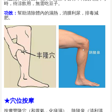
時，待涼飲用，無需吃豆子。
功效：
幫助清除體內的濕熱，消腫利尿，排毒減
肥。
★穴位按摩
按摩豐隆穴（和胃氣，化痰濕）、陰陵泉（清利溫