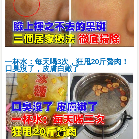
一杯水：每天喝3次，狂甩20斤贅肉！
口臭沒了，皮膚白嫩了