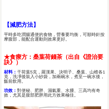
【減肥方法】
平時多吃潤腸通便的食物，營養要均衡，可順時針按
摩腹部，能配合運動則效果更好。
★食療方：桑葉荷錢茶（出自《證治要
訣》）
材料：
干荷葉5克，羅漢果、決明子、桑葉、山楂各1
克，洗凈後裝入小紗袋，加兩碗水，煮至一碗水後，
飯前飲用。
功效：
對便秘、肥胖、濕氣重、水腫、三高均有奇
效，尤其是腹部肥胖用此方效果極佳。