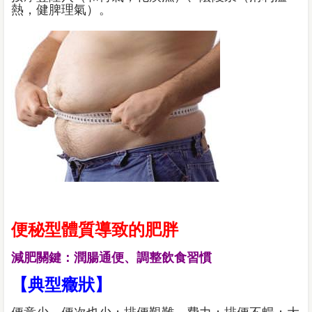
熱，健脾理氣）。
便秘型體質導致的肥胖
減肥關鍵：潤腸通便、調整飲食習慣
【典型癥狀】