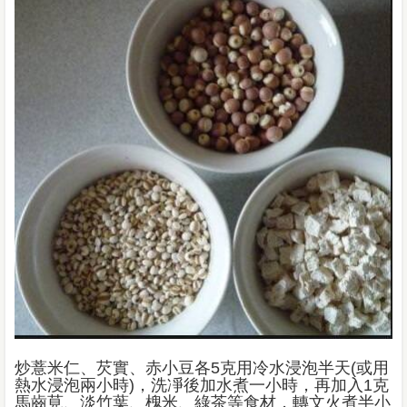
炒薏米仁、芡實、赤小豆各5克用冷水浸泡半天(或用
熱水浸泡兩小時)，洗凈後加水煮一小時，再加入1克
馬齒莧、淡竹葉、槐米、綠茶等食材，轉文火煮半小