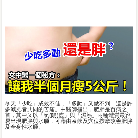
冬天「少吃」成效不佳，「多動」又做不到，這是許
多減肥者共同的苦痛。中醫師指出，肥胖是百病之
首，其中又以「氣(陽)虛」與「濕熱」兩種體質最容
易出現肥胖與水腫，可藉由茶飲及穴位按摩改善肥胖
及全身性水腫。