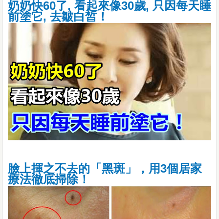
奶奶快60了, 看起來像30歲, 只因每天睡
前塗它, 去皺白皙！
臉上揮之不去的「黑斑」，用3個居家
療法徹底掃除！