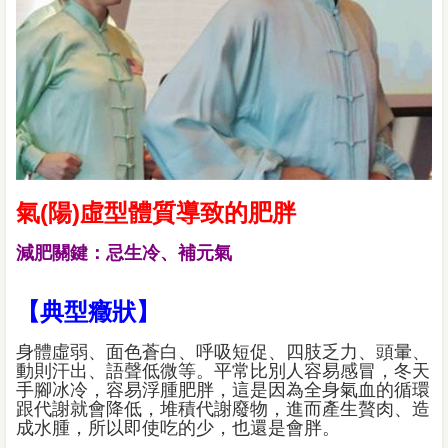
氣(陽)虛型體質導致的肥胖
減肥關鍵：忌生冷、補元氣
【典型癥狀】
身體虛弱、面色蒼白、呼吸短促、四肢乏力、頭暈、
動則汗出、語聲低微等。平常比別人容易感冒，冬天
手腳冰冷，容易浮腫肥胖，這是因為全身氣血的循環
跟代謝就會降低，堆積代謝廢物，進而產生贅肉、造
成水腫，所以即使吃的少，也還是會胖。