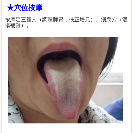
★穴位按摩
按摩足三裡穴（調理脾胃，扶正培元）、湧泉穴（溫
陽補腎）。