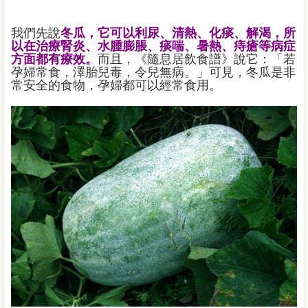
我們先說
冬瓜，它可以利尿、清熱、化痰、解渴，所
以在治療腎炎、水腫膨脹、痰喘、暑熱、痔瘡等病症
方面都有療效。
而且，《隨息居飲食譜》說它：「若
孕婦常食，澤胎兒毒，令兒無病。」可見，冬瓜是非
常安全的食物，孕婦都可以經常食用。