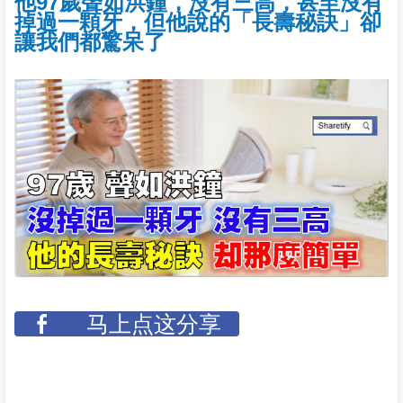
他97歲聲如洪鐘，沒有三高，甚至沒有
掉過一顆牙，但他說的「長壽秘訣」卻
讓我們都驚呆了
马上点这分享