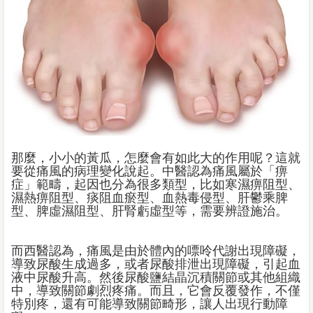
那麼，小小的黃瓜，怎麼會有如此大的作用呢？這就
要從痛風的病理變化說起。中醫認為痛風屬於「痹
症」範疇，起因也分為很多類型，比如寒濕痹阻型、
濕熱痹阻型、痰阻血瘀型、血熱毒侵型、肝鬱乘脾
型、脾虛濕阻型、肝腎虧虛型等，需要辨證施治。
而西醫認為，痛風是由於體內的嘌呤代謝出現障礙，
導致尿酸生成過多，或者尿酸排泄出現障礙，引起血
液中尿酸升高。然後尿酸鹽結晶沉積關節或其他組織
中，導致關節劇烈疼痛。而且，它會反覆發作，不僅
特別疼，還有可能導致關節畸形，讓人出現行動障