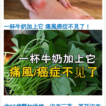
一杯牛奶加上它 痛風癌症不見了！