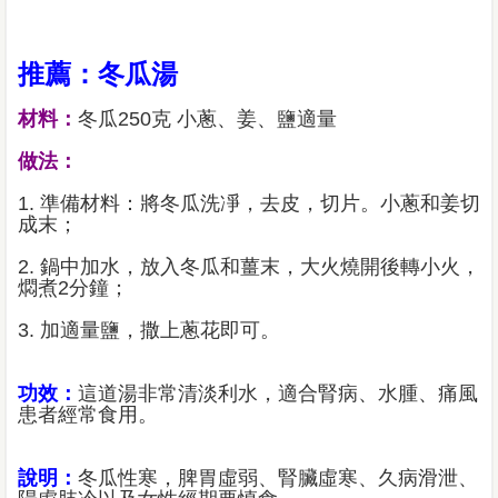
推薦：冬瓜湯
材料：
冬瓜250克 小蔥、姜、鹽適量
做法：
1. 準備材料：將冬瓜洗凈，去皮，切片。小蔥和姜切
成末；
2. 鍋中加水，放入冬瓜和薑末，大火燒開後轉小火，
燜煮2分鐘；
3. 加適量鹽，撒上蔥花即可。
功效：
這道湯非常清淡利水，適合腎病、水腫、痛風
患者經常食用。
說明：
冬瓜性寒，脾胃虛弱、腎臟虛寒、久病滑泄、