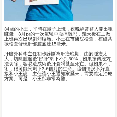
34歲的小王，平時在廠子上班，夜晚經常替人開出租
賺錢。3月份的一次駕駛中腹痛難忍，幾天後在工廠
上班再次出現劇烈腹痛。小王在市醫院檢查，核磁共
振檢查發現肝部腫瘤達15釐米。
肝膽外科李主任初步診斷為肝癌晚期。由於腫瘤太
大，切除腫瘤後“好肝”剩下不到30%，如果按傳統方
法切除，容易造成術後肝衰竭甚至死亡。但如果不手
術，很可能只剩下3-6個月的生命。這個情況不好直
接和小王說，主任讓小王通知家屬來，需要確定治療
方案。可是，小王卻非常為難。