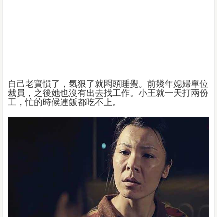
自己老實慣了，氣狠了就悶頭睡覺。前幾年媳婦單位
裁員，之後她也沒有出去找工作。小王就一天打兩份
工，忙的時候連飯都吃不上。