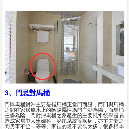
3、門忌對馬桶
門與馬桶對沖主要是指馬桶正當門而設，而門與馬桶
之間在家居風水上的陰陽屬性為門主動為陽，而馬桶
主靜為陰，門對沖馬桶之象產生的主要風水後果是易
造成家居中人患婦科、泌尿系統等疾病，亦主夫妻之
間房事不協，等等。家裡的燈不要裝太多，很多根本