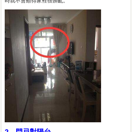
時就不會顯得家裡很髒亂。
2、門忌對陽台