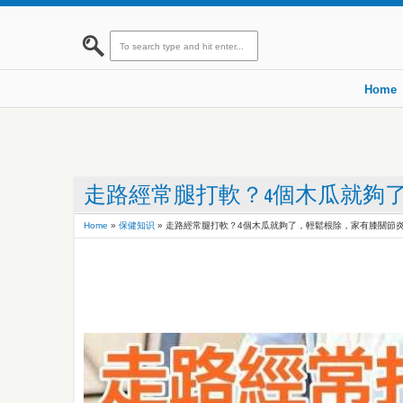
Home
走路經常腿打軟？4個木瓜就夠
Home
»
保健知识
»
走路經常腿打軟？4個木瓜就夠了，輕鬆根除，家有膝關節