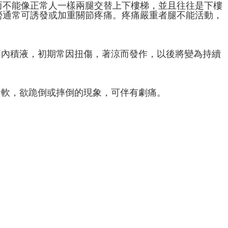
而不能像正常人一樣兩腿交替上下樓梯，並且往往是下樓
勞通常可誘發或加重關節疼痛。疼痛嚴重者腿不能活動，
節內積液，初期常因扭傷，著涼而發作，以後將變為持續
發軟，欲跪倒或摔倒的現象，可伴有劇痛。