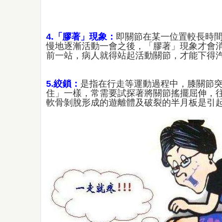
4.「膠著」現象：
即關節在某一位置較長時
慢地逐漸活動一會之後，「膠著」現象才會
前一站，病人就得站起活動關節，才能下得
5.絞鎖：
是指在行走等運動過程中，膝關節
住」一樣，常需要試探著將關節搖擺屈伸，
軟骨剝脫形成的遊離體及破裂的半月板是引