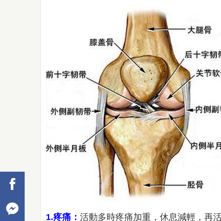
1.疼痛：
活動多時疼痛加重，休息減輕，再