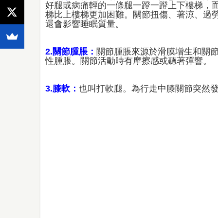
好腿或病痛輕的一條腿一蹬一蹬上下樓梯，
梯比上樓梯更加困難。關節扭傷、著涼、過
還會影響睡眠質量。
2.關節腫脹：
關節腫脹來源於滑膜增生和關
性腫脹。關節活動時有摩擦感或聽著彈響。
3.膝軟：
也叫打軟腿。為行走中膝關節突然