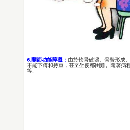
6.關節功能障礙：
由於軟骨破壞、骨贅形成
不能下蹲和持重，甚至坐便都困難。隨著病
等。