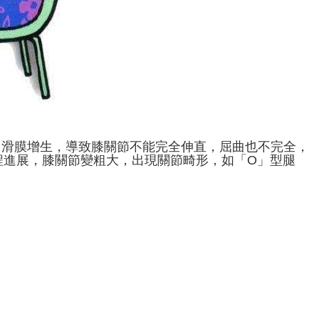
、滑膜增生，導致膝關節不能完全伸直，屈曲也不完全，
程進展，膝關節變粗大，出現關節畸形，如「O」型腿