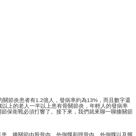
的關節炎患者有1.2億人，發病率約為13%，而且數字還
歲以上的老人一半以上患有骨關節炎，年輕人的發病率
關節保衛戰必須打響了。接下來，我們就來聊一聊膝關節
疾患。膝關節由股骨內、外側髁和脛骨內、外側髁以及髕