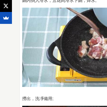
鍋內倒入冷水，五花肉冷水下鍋，焯水;
撈出，洗凈備用;