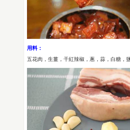
用料：
五花肉，生薑，干紅辣椒，蔥，蒜，白糖，鹽