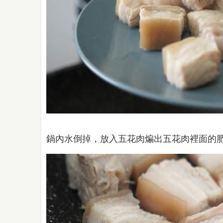
鍋內水倒掉，放入五花肉煸出五花肉裡面的肥