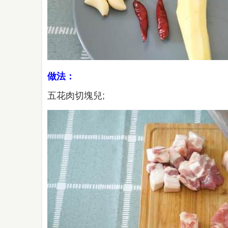
做法：
五花肉切塊兒;