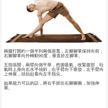
兩腿打開約一個半到兩個肩寬，左腳腳掌保持向前，
右腳腳掌向外轉動90度，垂直於左腳掌。
五指張開，兩臂向側平舉，然後吸氣，收緊腹部，吐
氣時上身向右水平傾斜，右手臂向下垂放，左手臂向
上伸展，頭抬起看向左手指尖。
如果能力可以的話，將右手抓住右腳腳腕，加強伸
展。