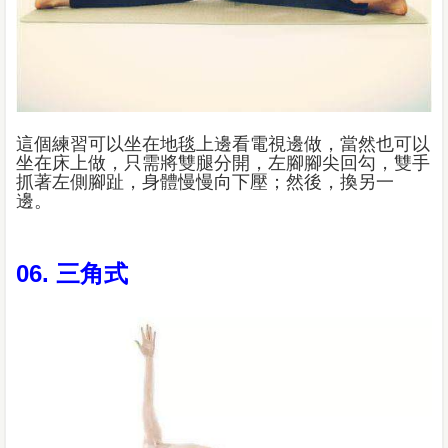
這個練習可以坐在地毯上邊看電視邊做，當然也可以
坐在床上做，只需將雙腿分開，左腳腳尖回勾，雙手
抓著左側腳趾，身體慢慢向下壓；然後，換另一
邊。
06. 三角式