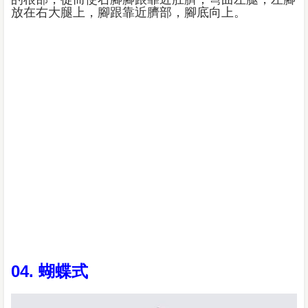
放在右大腿上，腳跟靠近臍部，腳底向上。
04. 蝴蝶式