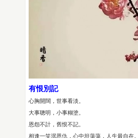
有恨別記
心胸開闊，世事看淡。
大事聰明，小事糊塗。
恩怨不計，舊恨不記。
相逢一笑泯恩仇，心中坦蕩蕩，人生最自在