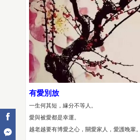
有愛別放
一生何其短，緣分不等人。
愛與被愛都是幸運。
越老越要有博愛之心，關愛家人，愛護晚輩