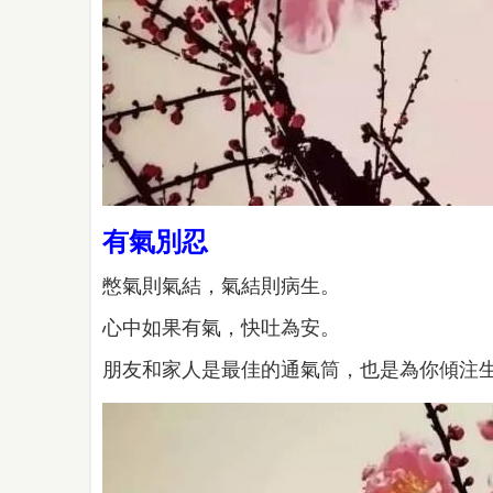
有氣別忍
憋氣則氣結，氣結則病生。
心中如果有氣，快吐為安。
朋友和家人是最佳的通氣筒，也是為你傾注