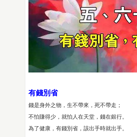
有錢別省
錢是身外之物，生不帶來，死不帶走；
不怕賺得少，就怕人在天堂，錢在銀行。
為了健康，有錢別省，該出手時就出手。