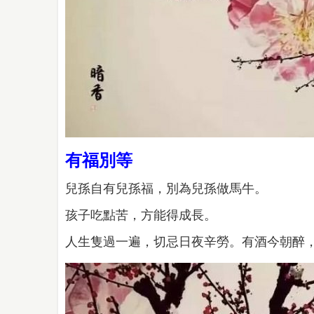
有福別等
兒孫自有兒孫福，別為兒孫做馬牛。
孩子吃點苦，方能得成長。
人生隻過一遍，切忌日夜辛勞。有酒今朝醉