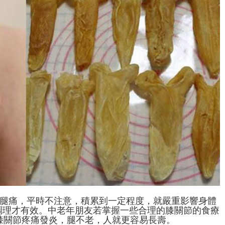
濕腿痛，平時不注意，積累到一定程度，就嚴重影響身體
調理才有效。中老年朋友若掌握一些合理的膝關節的食療
少膝關節疼痛發炎，腿不老，人就更容易長壽。