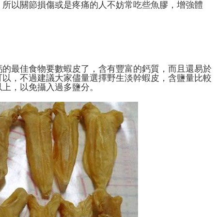
，所以關節損傷或是疼痛的人不妨常吃些魚膠，增強體
鈣的最佳食物要數蝦皮了，含有豐富的鈣質，而且還易於
可以，不過建議大家儘量選擇野生淡幹蝦皮，含鹽量比較
以上，以免攝入過多鹽分。