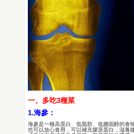
一、多吃3種菜
1.海參：
海參是一種高蛋白、低脂肪、低膽固醇的食物
也可以放心食用，可以補充膠原蛋白，滋養