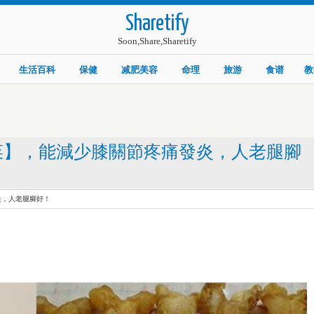
Sharetify
Soon,Share,Sharetify
生活百科
保健
减肥美容
命理
旅游
食谱
教
菜】，能減少膝關節疼痛發炎，人老腿腳
炎，人老腿腳好！