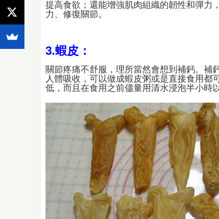
提高食欲；還能增強肌肉組織的韌性和彈力
力、修復關節。
3.蝦皮：
關節疼痛不舒服，理所當然會想到補鈣。補
人體吸收，可以做成蝦皮粥或是直接食用都
低，而且在食用之前儘量用清水浸泡半小時