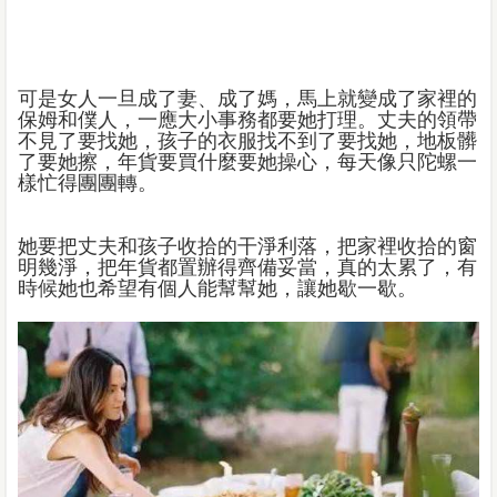
可是女人一旦成了妻、成了媽，馬上就變成了家裡的
保姆和僕人，一應大小事務都要她打理。丈夫的領帶
不見了要找她，孩子的衣服找不到了要找她，地板髒
了要她擦，年貨要買什麼要她操心，每天像只陀螺一
樣忙得團團轉。
她要把丈夫和孩子收拾的干淨利落，把家裡收拾的窗
明幾淨，把年貨都置辦得齊備妥當，真的太累了，有
時候她也希望有個人能幫幫她，讓她歇一歇。