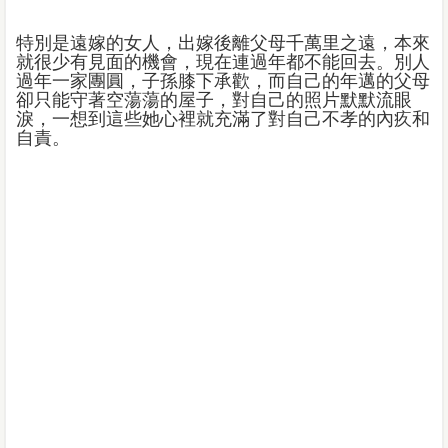
特別是遠嫁的女人，出嫁後離父母千萬里之遠，本來
就很少有見面的機會，現在連過年都不能回去。別人
過年一家團圓，子孫膝下承歡，而自己的年邁的父母
卻只能守著空蕩蕩的屋子，對自己的照片默默流眼
淚，一想到這些她心裡就充滿了對自己不孝的內疚和
自責。