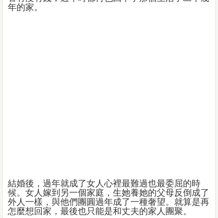
年的家。
結婚後，過年就成了女人心裡最難過也最委屈的時
候。女人嫁到另一個家庭，生她養她的父母反倒成了
外人一樣，與他們團圓過年成了一種奢望。就算是再
怎麼想回家，最後也只能是和丈夫的家人團聚。