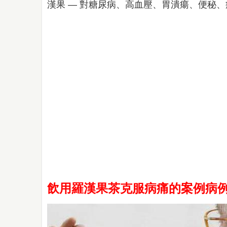
漢果 — 對糖尿病、高血壓、胃潰瘍、便秘
飲用羅漢果茶克服病痛的案例病