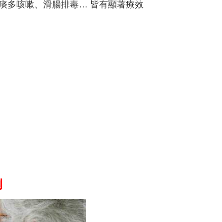
、痰多咳嗽、滑腸排毒… 皆有顯著療效
例