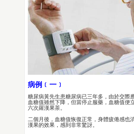
病例﹝一﹞
糖尿病黃先生患糖尿病已三年多，由於交際
血糖值雖然下降，但當停止服藥，血糖值便
六次羅漢果茶。
二個月後，血糖值恢復正常，身體疲倦感也
漢果的效果，感到非常驚訝。