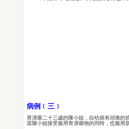
病例﹝三﹞
胃潰瘍二十三歲的陳小姐，自幼就有頭痛的
當陳小姐接受服用胃潰瘍物的同時，也服用