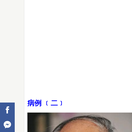
病例 ﹝二﹞