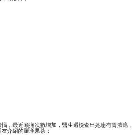
煩惱，最近頭痛次數增加，醫生還檢查出她患有胃潰瘍，
朋友介紹的羅漢果茶；