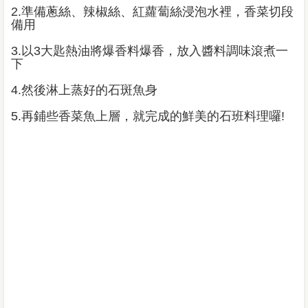
2.準備蔥絲、辣椒絲、紅蘿蔔絲浸泡水裡，香菜切段
備用
3.以3大匙熱油將爆香料爆香，放入醬料調味滾煮一
下
4.然後淋上蒸好的石斑魚身
5.再鋪些香菜魚上層，就完成的鮮美的石班料理囉!