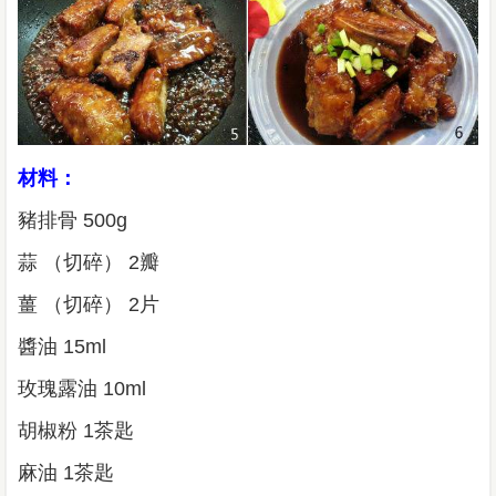
材料：
豬排骨 500g
蒜 （切碎） 2瓣
薑 （切碎） 2片
醬油 15ml
玫瑰露油 10ml
胡椒粉 1茶匙
麻油 1茶匙