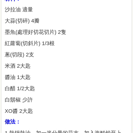
沙拉油 適量
大蒜(切碎) 4瓣
墨魚(處理好切花切片) 2隻
紅蘿蔔(切斜片) 1/3根
蔥(切段) 2支
米酒 2大匙
醬油 1大匙
白醋 1/2大匙
白鬍椒 少許
XO醬 2大匙
做法：
1.熱鍋熱油，加一半分量的蒜末，加入海鮮炒至上