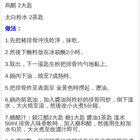
烏醋 2大匙
太白粉水 2茶匙
做法：
1.先把豬排骨沖洗乾淨，抹乾。
2.然後下醃料放在冰箱醃2小時。
3.取出，下一湯匙生粉把排骨均勻地黏上。
4.鍋內下油，燒至7成熱時。
5.把排骨炸至表面呈 金黃色時撈起，瀝油。
6.鍋內留底油，加入醬油與炸好的排骨同炒，倒下溫
水，大火燒至滾，然後改小火煮5分鐘。
7.糖醋汁：鎮江醋2大匙 糖1大匙 醬油1茶匙 溫水
50ml 排骨入味香軟時，加入糖和醋，然後用生粉加
水勾芡，大火煮至收濃汁即可。