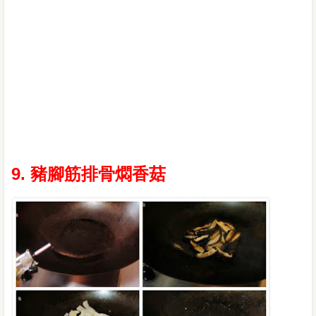
9. 豬腳筋排骨燜香菇