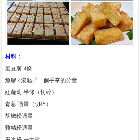
材料：
蛋豆腐 4條
魚膠 4湯匙／一個手掌的分量
紅蘿蔔 半條（切碎）
青蔥 適量（切碎）
胡椒粉適量
雞精粉適量
玉米粉 一大匙