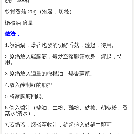
肋排 300g
乾貨香菇 20g（泡發，切絲）
橄欖油 適量
做法：
1.熱油鍋，爆香泡發的切絲香菇，鏟起，待用。
2.原鍋放入豬腳筋，煸炒至豬腳筋軟身，鏟起，待
用。
3.原鍋放入適量的橄欖油，爆香蒜頭。
4.放入醃制好的肋排。
5.將豬腳筋回鍋。
6.倒入醬汁（蠔油、生粉、雞粉、砂糖、胡椒粉、香
菇水/清水）。
7.蓋鍋蓋，燜煮至收汁，鏟起盛入砂鍋中即可。