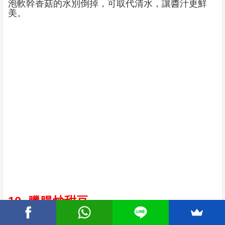
泡軟幹香菇的水別倒掉，可取代清水，讓醬汁更鮮
美。
10. 臘腸炒甜豆