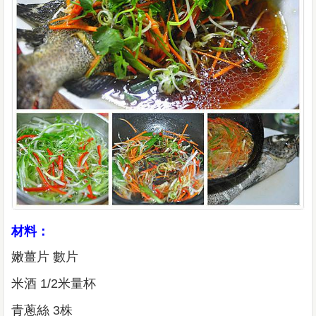
材料：
嫩薑片 數片
米酒 1/2米量杯
青蔥絲 3株