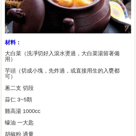
材料：
大白菜（洗凈切好入滾水燙過，大白菜湯留著備
用）
芋頭（切成小塊，先炸過，或直接用生的入甕都
可）
蔥二支 切段
蒜仁 3~5顆
雞高湯 1000cc
蠔油 一大匙
胡椒粉 適量