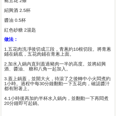
豬五花 2條
紹興酒 2.5杯
醬油 0.5杯
紅色砂糖 2湯匙
做法：
1.五花肉洗凈後切成三段，青蔥約10根切段。將青蔥
鋪在鍋底，五花肉鋪在青蔥上面。
2.加水入鍋內直到蓋過豬肉一半的高度。並將紹興
酒、醬油、 糖和八角一起加入。
3.蓋上鍋蓋，並開大火，待滾了之後轉中小火悶煮約
1小時。過程中每30分鐘翻動一下五花肉，確認醬汁
都有附著上。
4.1小時後再加約半杯水入鍋內，並翻動一下再悶煮
20分鐘即可起鍋。