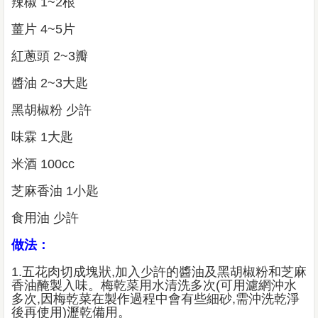
辣椒 1~2根
薑片 4~5片
紅蔥頭 2~3瓣
醬油 2~3大匙
黑胡椒粉 少許
味霖 1大匙
米酒 100cc
芝麻香油 1小匙
食用油 少許
做法：
1.五花肉切成塊狀,加入少許的醬油及黑胡椒粉和芝麻
香油醃製入味。梅乾菜用水清洗多次(可用濾網沖水
多次,因梅乾菜在製作過程中會有些細砂,需沖洗乾淨
後再使用)瀝乾備用。