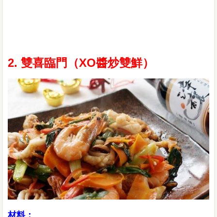
2. 雙喜臨門（XO醬炒雙鮮）
材料：