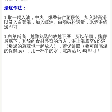
湯底作法：
1.取一鍋入油，中火，爆香蒜仁蔥段後，加入雞高湯
以及入白菜湯，加入蠔油、白鬍椒粉適量，米酒淋鍋
邊即可。
1.白菜鋪底，越難熟透的放越下層，所以芋頭，豬腳
最底下，其餘的食材整齊的放入，淋上湯底至9份滿
（爆過的蔥蒜也一起放入），蓋保鮮膜（要可耐高溫
的保鮮膜），用一杯半的水，電鍋蒸1小時即可！