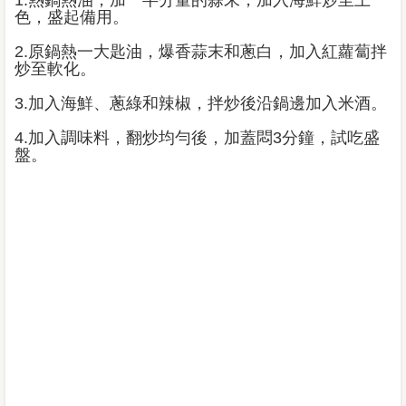
色，盛起備用。
2.原鍋熱一大匙油，爆香蒜末和蔥白，加入紅蘿蔔拌
炒至軟化。
3.加入海鮮、蔥綠和辣椒，拌炒後沿鍋邊加入米酒。
4.加入調味料，翻炒均勻後，加蓋悶3分鐘，試吃盛
盤。