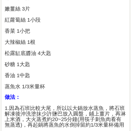
嫩薑絲 3片
紅蘿蔔絲 1小段
香菜 1小把
大辣椒絲 1根
松露缸底醬油 4大匙
砂糖 1大匙
香油 1中匙
蒸魚水 1/3米量杯
做法：
1.因為石班比較大尾，所以以大鍋放水蒸魚，將石班
解凍後沖洗塗抹少許鹽巴放入圓盤，鋪上薑片，再淋
上米酒，大火蒸煮約20~25分鐘(用筷子刺魚肉看有
無蒸透)，再起鍋將蒸魚的水倒掉留約1/3米量杯備用