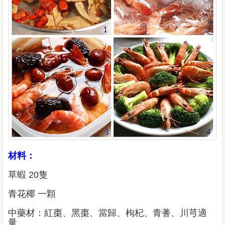
材料：
草蝦 20隻
青花椰 一顆
中藥材：紅棗、黑棗、當歸、枸杞、青蓍、川芎適
量