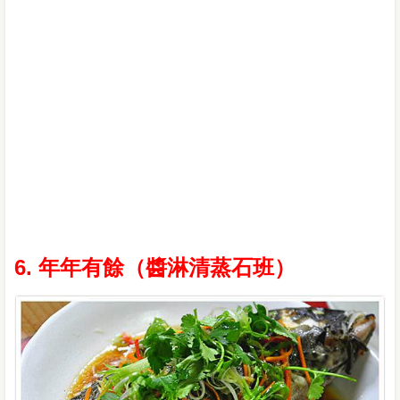
6. 年年有餘（醬淋清蒸石班）