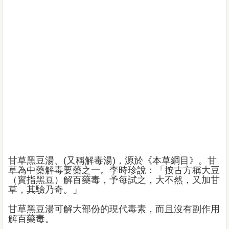
甘草黑豆湯、(又稱解毒湯)，源於《本草綱目》。甘
草為中藥解毒要藥之一。李時珍說：「按古方稱大豆
（實指黑豆）解百藥毒，予每試之，大不然，又加甘
草，其驗乃奇。」
甘草黑豆湯可解大部份的現代毒素，而且沒有副作用
解百藥毒。