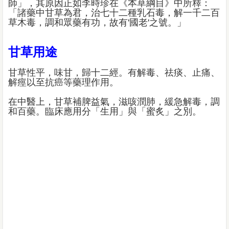
師」，其原因正如李時珍在《本草綱目》中所釋：
「諸藥中甘草為君，治七十二種乳石毒，解一千二百
草木毒，調和眾藥有功，故有'國老'之號。」
甘草用途
甘草性平，味甘，歸十二經。有解毒、祛痰、止痛、
解痙以至抗癌等藥理作用。
在中醫上，甘草補脾益氣，滋咳潤肺，緩急解毒，調
和百藥。臨床應用分「生用」與「蜜炙」之別。