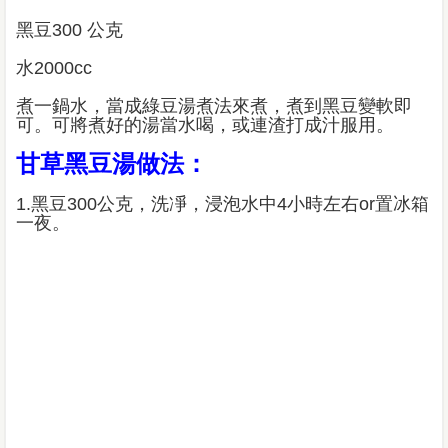
黑豆300 公克
水2000cc
煮一鍋水，當成綠豆湯煮法來煮，煮到黑豆變軟即
可。可將煮好的湯當水喝，或連渣打成汁服用。
甘草黑豆湯做法：
1.黑豆300公克，洗凈，浸泡水中4小時左右or置冰箱
一夜。