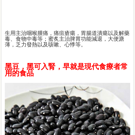
生用主治咽喉腫痛，痛疽瘡瘍，胃腸道潰瘍以及解藥
毒、食物中毒等；蜜炙主治脾胃功能減退，大便溏
薄，乏力發熱以及咳嗽、心悸等。
黑豆，黑可入腎，早就是現代食療者常
用的食品