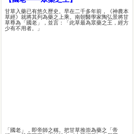
甘草入藥已有悠久歷史。早在二千多年前，《神農本
草經》就將其列為藥之上乘。南朝醫學家陶弘景將甘
草尊為「國老」，並言：「此草最為眾藥之王，經方
少有不用者。」
「國老」，即帝師之稱。把甘草推崇為藥之「帝