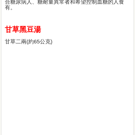
合糖尿病人、糖耐量異常者和希望控制血糖的人食
有。
甘草黑豆湯
甘草二兩(約65公克)