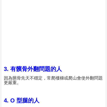
3. 有髕骨外翻問題的人
因為髕骨先天不穩定，常爬樓梯或爬山會使外翻問題
更嚴重。
4. O 型腿的人