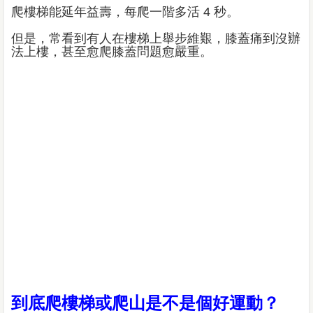
爬樓梯能延年益壽，每爬一階多活 4 秒。
但是，常看到有人在樓梯上舉步維艱，膝蓋痛到沒辦
法上樓，甚至愈爬膝蓋問題愈嚴重。
到底爬樓梯或爬山是不是個好運動？