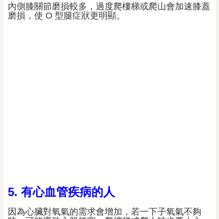
內側膝關節磨損較多，過度爬樓梯或爬山會加速膝蓋
磨損，使 O 型腿症狀更明顯。
5. 有心血管疾病的人
因為心臟對氧氣的需求會增加，若一下子氧氣不夠