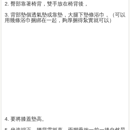
2. 臀部靠著椅背，雙手放在椅背後，
3. 背部墊個透氣墊或靠墊，大腿下墊條浴巾，（可以
用幾條浴巾捆綁在一起，夠厚捆得紮實就可以）
4. 要將膝蓋墊高。
5. 坐姿端正，腰背需挺直，兩腳垂放一前一後自然晃