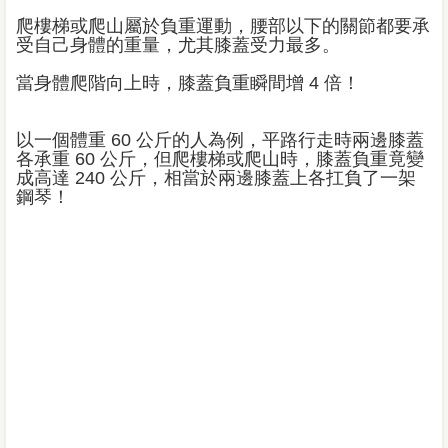
爬樓梯或爬山屬於負重運動，腰部以下的關節都要承
受自己身體的重量，尤其膝蓋受力最多。
當身體爬階向上時，膝蓋負重瞬間增 4 倍！
以一個體重 60 公斤的人為例，平路行走時兩邊膝蓋
各承重 60 公斤，但爬樓梯或爬山時，膝蓋負重竟變
成高達 240 公斤，相當於兩邊膝蓋上各扛負了一架
鋼琴！