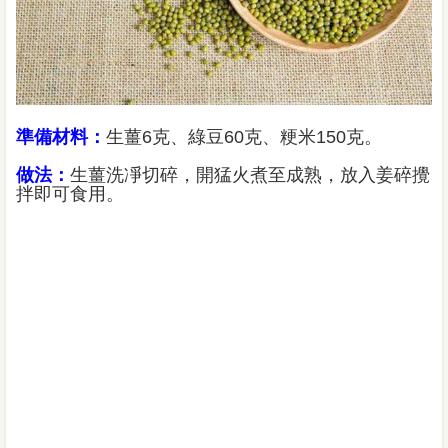
準備材料：
生薑6克、綠豆60克、粳米150克。
做法：
生薑洗凈切碎，開猛火煮至成熟，放入姜碎攪
拌即可食用。