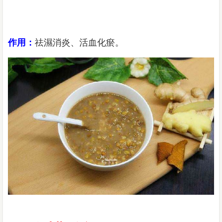
作用：
祛濕消炎、活血化瘀。