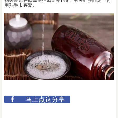
物裝袋敷在膝蓋疼痛處2個小時，用保鮮膜固定，再
用熱毛巾裹緊。
马上点这分享