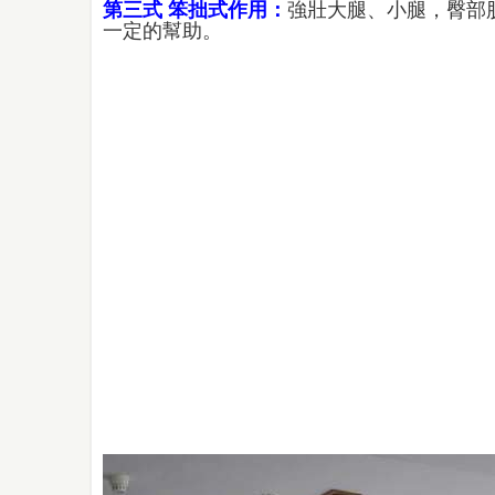
第三式 笨拙式作用：
強壯大腿、小腿，臀部
一定的幫助。