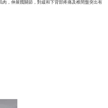
肌肉，伸展髖關節，對緩和下背部疼痛及椎間盤突出有