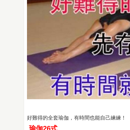
好難得的全套瑜伽，有時間也能自己練練！
瑜伽26式