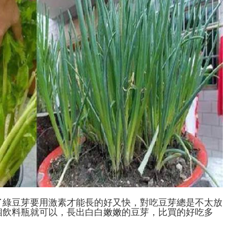
了綠豆芽要用激素才能長的好又快，對吃豆芽總是不太放
個飲料瓶就可以，長出白白嫩嫩的豆芽，比買的好吃多