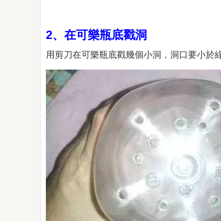
2、在可樂瓶底戳洞
用剪刀在可樂瓶底戳幾個小洞，洞口要小於