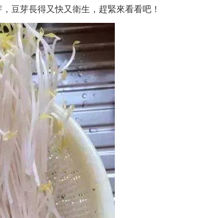
芽，豆芽長得又快又衛生，趕緊來看看吧！