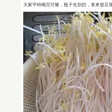
大家平時喝完可樂，瓶子先別扔，拿來發豆