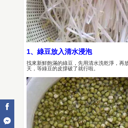
1、綠豆放入清水浸泡
找來新鮮飽滿的綠豆，先用清水洗乾淨，再
天，等綠豆的皮撐破了就行啦。