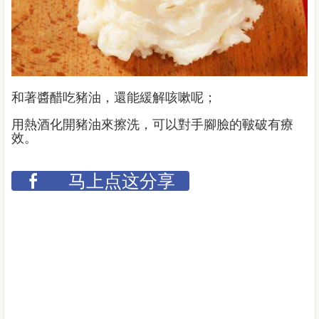
和著醬醋吃豬油，還能緩解咳嗽呢；
用熱酒化開豬油來擦洗，可以對手腳臉的皸破有療
效。
马上点这分享