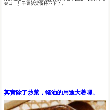
幾口，肚子裏就覺得撐不下了。
其實除了炒菜，豬油的用途大著哩。