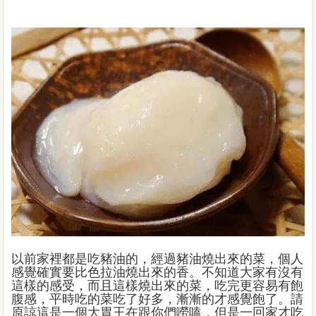
以前家裡都是吃豬油的，經過豬油燒出來的菜，個人
感覺確實要比色拉油燒出來的香。不知道大家有沒有
這樣的感受，而且這樣燒出來的菜，吃完更容易有飽
腹感，平時吃的菜吃了好多，漸漸的才感覺飽了。請
原諒這是一個大胃王在跟你們嘮嗑，但是一回家才吃