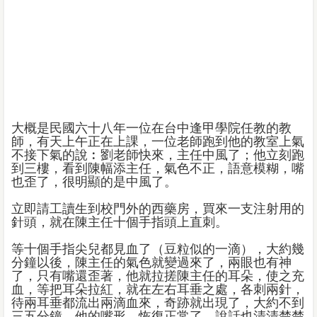
大概是民國六十八年一位在台中逢甲學院任教的教
師，有天上午正在上課，一位老師跑到他的教室上氣
不接下氣的說︰劉老師快來，主任中風了；他立刻跑
到三樓，看到陳幅添主任，氣色不正，語意模糊，嘴
也歪了，很明顯的是中風了。
立即請工讀生到校門外的西藥房，買來一支注射用的
針頭，就在陳主任十個手指頭上直刺。
等十個手指尖兒都見血了（豆粒似的一滴），大約幾
分鐘以後，陳主任的氣色就變過來了，兩眼也有神
了，只有嘴還歪著，他就拉搓陳主任的耳朵，使之充
血，等把耳朵拉紅，就在左右耳垂之處，各刺兩針，
待兩耳垂都流出兩滴血來，奇跡就出現了，大約不到
三五分鐘，他的嘴形，恢復正常了，說話也清清楚楚