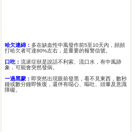
哈欠連綿：
多在缺血性中風發作前5至10天內，頻頻
打哈欠者可達80%左右，是重要的報警信號。
口吃：
流涎症狀是說話不利索、流口水，有中風跡
象，可能會突然發病。
一過黑蒙：
即突然出現眼前發黑，看不見東西，數秒
鐘或數分鐘即恢復，還伴有噁心、嘔吐、頭暈及意識
障礙。