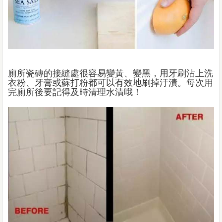
廁所瓷磚的接縫處很容易變黃、變黑，用牙刷沾上洗
衣粉、牙膏或蘇打粉都可以有效地刷掉汙漬。每次用
完廁所後要記得及時清理水漬哦！