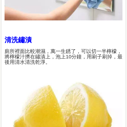
清洗鏽漬
廁所裡面比較潮濕，萬一生銹了，可以切一半檸檬，
將檸檬汁擠在鏽漬上，泡上10分鐘，用刷子刷掉，最
後用清水清洗乾淨。