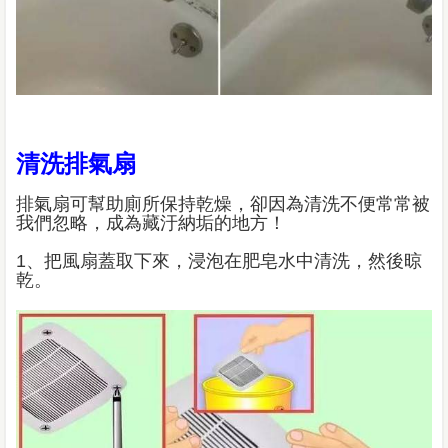
清洗排氣扇
排氣扇可幫助廁所保持乾燥，卻因為清洗不便常常被
我們忽略，成為藏汙納垢的地方！
1、把風扇蓋取下來，浸泡在肥皂水中清洗，然後晾
乾。