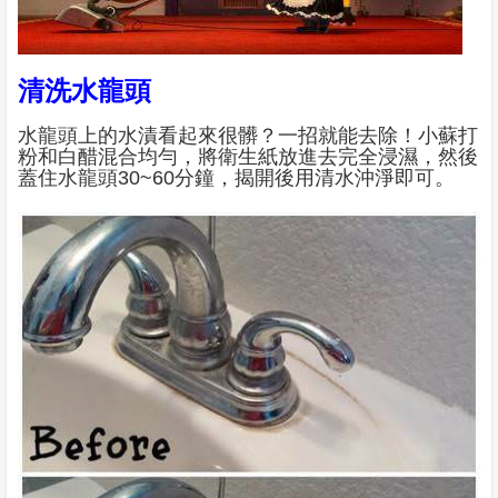
清洗水龍頭
水龍頭上的水漬看起來很髒？一招就能去除！小蘇打
粉和白醋混合均勻，將衛生紙放進去完全浸濕，然後
蓋住水龍頭30~60分鐘，揭開後用清水沖淨即可。