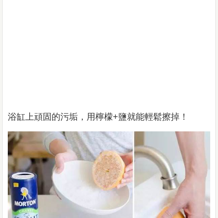
浴缸上頑固的污垢，用檸檬+鹽就能輕鬆擦掉！