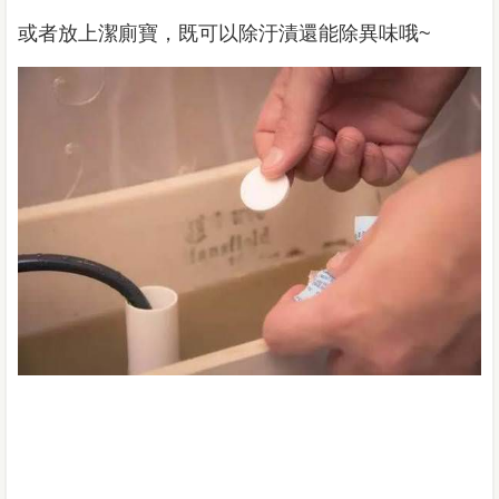
或者放上潔廁寶，既可以除汙漬還能除異味哦~