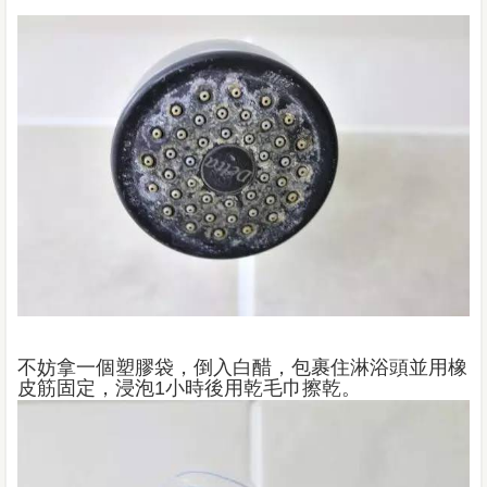
不妨拿一個塑膠袋，倒入白醋，包裹住淋浴頭並用橡
皮筋固定，浸泡1小時後用乾毛巾擦乾。