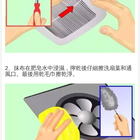
2、抹布在肥皂水中浸濕，擰乾後仔細擦洗扇葉和通
風口。最後用乾毛巾擦乾淨。