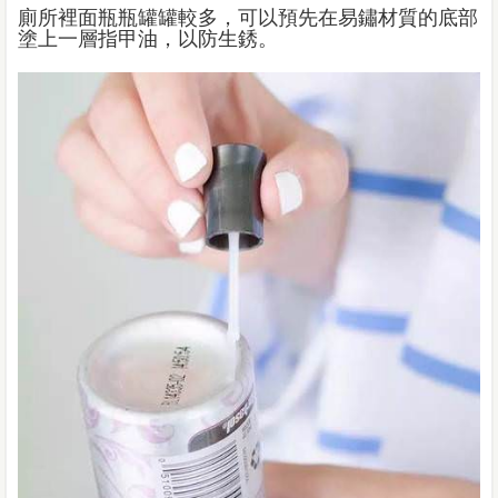
廁所裡面瓶瓶罐罐較多，可以預先在易鏽材質的底部
塗上一層指甲油，以防生銹。