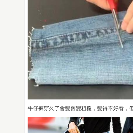
牛仔褲穿久了會變舊變粗糙，變得不好看，