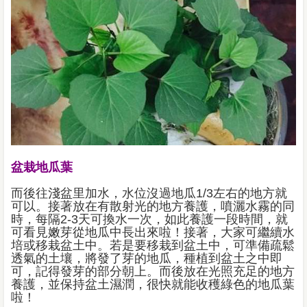
盆栽地瓜葉
而後往淺盆里加水，水位沒過地瓜1/3左右的地方就
可以。接著放在有散射光的地方養護，噴灑水霧的同
時，每隔2-3天可換水一次，如此養護一段時間，就
可看見嫩芽從地瓜中長出來啦！接著，大家可繼續水
培或移栽盆土中。若是要移栽到盆土中，可準備疏鬆
透氣的土壤，將發了芽的地瓜，種植到盆土之中即
可，記得發芽的部分朝上。而後放在光照充足的地方
養護，並保持盆土濕潤，很快就能收穫綠色的地瓜葉
啦！