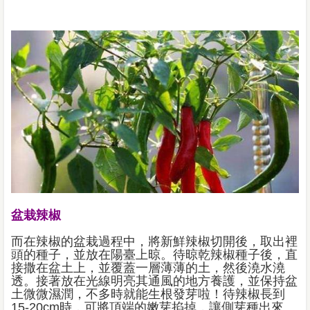
盆栽辣椒
而在辣椒的盆栽過程中，將新鮮辣椒切開後，取出裡
頭的種子，並放在陽臺上晾。待晾乾辣椒種子後，直
接撒在盆土上，並覆蓋一層薄薄的土，然後澆水澆
透。接著放在光線明亮其通風的地方養護，並保持盆
土微微濕潤，不多時就能生根發芽啦！待辣椒長到
15-20cm時，可將頂端的嫩芽掐掉，讓側芽種出來。