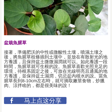
盆栽魚腥草
接著，準備肥沃的中性或微酸性土壤，噴濕土壤之
後，將魚腥草枝條插到土壤中，並放在有散射光的地
方養護，且保持盆土微微濕潤就可以。如此養護一段
時間，魚腥草就可生根的說。魚腥草喜歡光照充足的
環境，待根系固定之後，可放在光線明亮且通風的地
方養護，並保持盆土濕潤，切忌盆內積水的說。當魚
腥草長到8-10cm左右時，就可摘取嫩莖食物，炒臘
肉、涼拌啥的，都是很美味的說！
马上点这分享