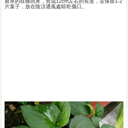
腥草的枝條回來，剪成12cm左右的長度，並保留1-2
片葉子，放在陰涼通風處晾乾傷口。