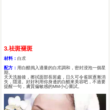
3.祛斑褪斑
材料：
白朮
配方：
用白醋搗入適量的白朮調和，密封浸泡一個星
期。
天天洗臉後，擦拭面部長斑處，日久可令雀斑逐漸消
失，隱退。好好利用你身邊的白醋來美容吧，不過要
提醒一句，膚質偏敏感的MM小心嘗試。