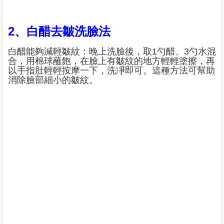
2、白醋去皺洗臉法
白醋能夠減輕皺紋：晚上洗臉後，取1勺醋、3勺水混
合，用棉球蘸飽，在臉上有皺紋的地方輕輕塗擦，再
以手指肚輕輕按摩一下，洗凈即可。這種方法可幫助
消除臉部細小的皺紋。