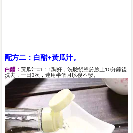
配方二：白醋+黃瓜汁。
白醋：
黃瓜汁=1：1調好，洗臉後塗於臉上10分鐘後
洗去，一日3次，連用半個月以後不發。