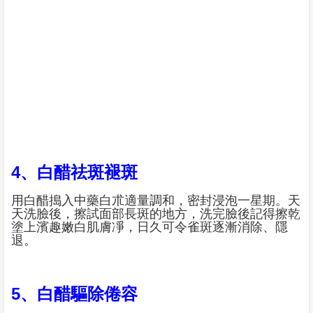
4、白醋祛斑褪斑
用白醋搗入中藥白朮適量調和，密封浸泡一星期。天
天洗臉後，擦試面部長斑的地方，洗完臉後記得擦乾
塗上濱趣嫩白肌膚凈，日久可令雀斑逐漸消除、隱
退。
5、白醋驅除倦容