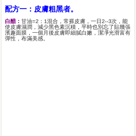
配方一：皮膚粗黑者。
白醋：
甘油=2：1混合，常搽皮膚，一日2--3次，能
使皮膚濕潤，減少黑色素沉積，平時也別忘了貼幾張
濱趣面膜，一個月後皮膚即細膩白嫩，潔凈光滑富有
彈性，布滿美感。