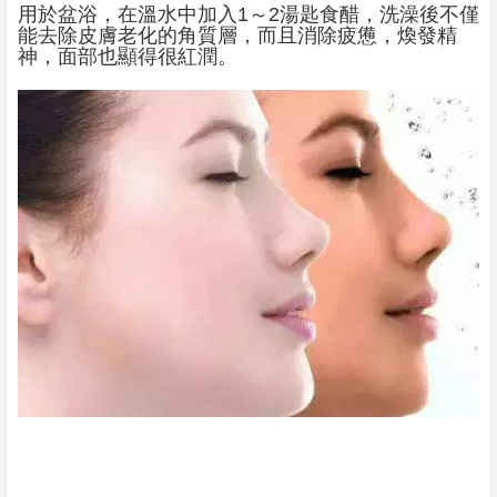
用於盆浴，在溫水中加入1～2湯匙食醋，洗澡後不僅
能去除皮膚老化的角質層，而且消除疲憊，煥發精
神，面部也顯得很紅潤。