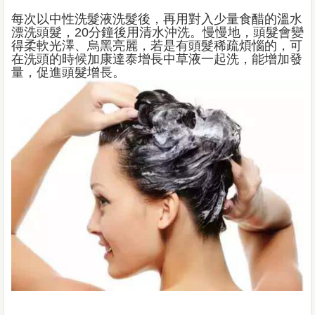
每次以中性洗髮液洗髮後，再用對入少量食醋的溫水
漂洗頭髮，20分鐘後用清水沖洗。慢慢地，頭髮會變
得柔軟光澤、烏黑亮麗，若是有頭髮稀疏煩惱的，可
在洗頭的時候加康達泰增長中草液一起洗，能增加發
量，促進頭髮增長。