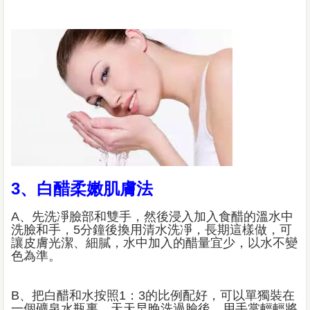
3、白醋柔嫩肌膚法
A、先洗凈臉部和雙手，然後浸入加入食醋的溫水中
洗臉和手，5分鐘後換用清水洗凈，長期這樣做，可
讓皮膚光潔、細膩，水中加入的醋量宜少，以水不變
色為準。
B、把白醋和水按照1：3的比例配好，可以單獨裝在
一個礦泉水瓶裏。天天早晚洗過臉後，用手掌輕輕將