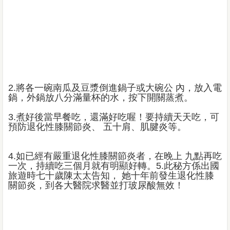
2.將各一碗南瓜及豆漿倒進鍋子或大碗公 內，放入電
鍋，外鍋放八分滿量杯的水，按下開關蒸煮。
3.煮好後當早餐吃，還滿好吃喔！要持續天天吃，可
預防退化性膝關節炎、 五十肩、肌腱炎等。
4.如已經有嚴重退化性膝關節炎者，在晚上 九點再吃
一次，持續吃三個月就有明顯好轉。5.此秘方係出國
旅遊時七十歲陳太太告知， 她十年前發生退化性膝
關節炎，到各大醫院求醫並打玻尿酸無效！