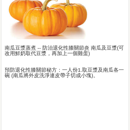
南瓜豆漿蒸煮 -- 防治退化性膝關節炎 南瓜及豆漿(可
改用鮮奶取代豆漿，再加上一個雞蛋)
預防退化性膝關節秘方：一人份1.取豆漿及南瓜各一
碗 (南瓜將外皮洗淨連皮帶子切成小塊)。