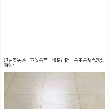
現在看瓷磚，不管是面上還是縫隙，是不是都光潔如
新呢~