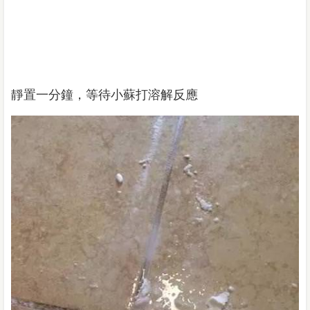
靜置一分鐘，等待小蘇打溶解反應