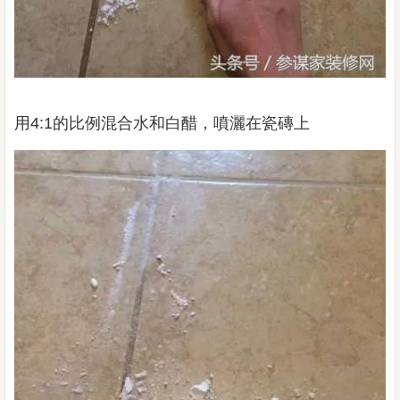
用4:1的比例混合水和白醋，噴灑在瓷磚上