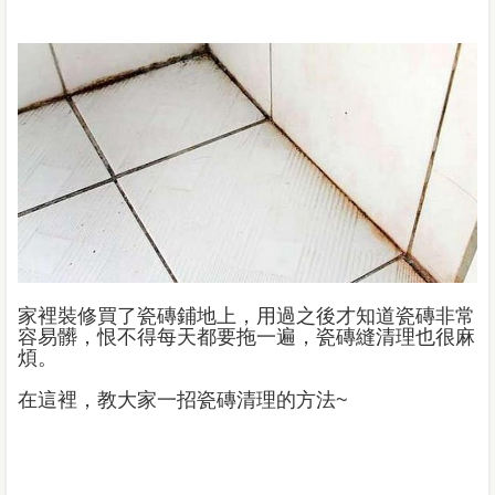
家裡裝修買了瓷磚鋪地上，用過之後才知道瓷磚非常
容易髒，恨不得每天都要拖一遍，瓷磚縫清理也很麻
煩。
在這裡，教大家一招瓷磚清理的方法~