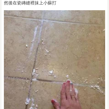
然後在瓷磚縫裡抹上小蘇打