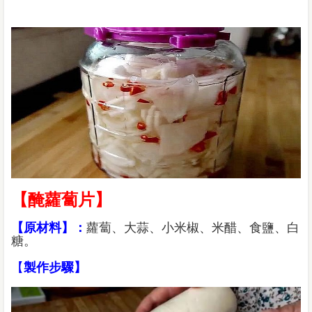
【醃蘿蔔片】
【原材料】：
蘿蔔、大蒜、小米椒、米醋、食鹽、白
糖。
【
製作步驟】