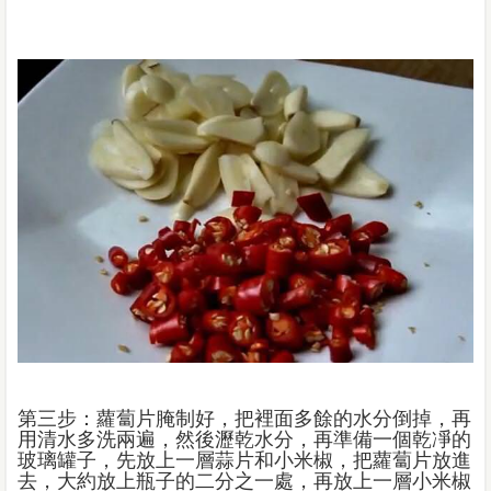
第三步：蘿蔔片腌制好，把裡面多餘的水分倒掉，再
用清水多洗兩遍，然後瀝乾水分，再準備一個乾凈的
玻璃罐子，先放上一層蒜片和小米椒，把蘿蔔片放進
去，大約放上瓶子的二分之一處，再放上一層小米椒