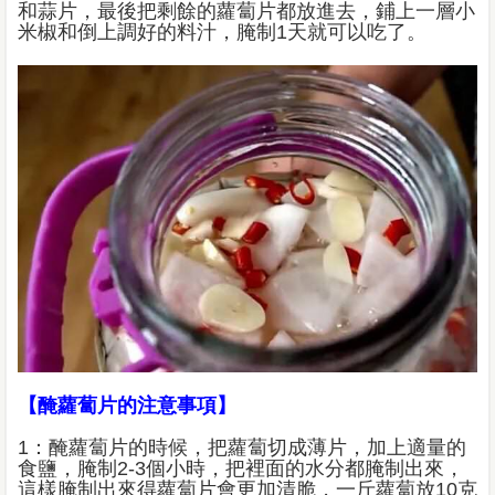
和蒜片，最後把剩餘的蘿蔔片都放進去，鋪上一層小
米椒和倒上調好的料汁，腌制1天就可以吃了。
【醃蘿蔔片的注意事項】
1：醃蘿蔔片的時候，把蘿蔔切成薄片，加上適量的
食鹽，腌制2-3個小時，把裡面的水分都腌制出來，
這樣腌制出來得蘿蔔片會更加清脆，一斤蘿蔔放10克