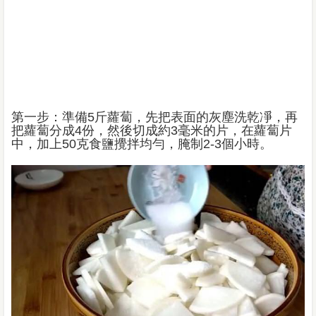
第一步：準備5斤蘿蔔，先把表面的灰塵洗乾凈，再
把蘿蔔分成4份，然後切成約3毫米的片，在蘿蔔片
中，加上50克食鹽攪拌均勻，腌制2-3個小時。