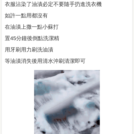
衣服沾染了油漬必定不要隨手扔進洗衣機
如許一點用都沒有
在油漬上撒一點小蘇打
置45分鐘後倒點洗潔精
用牙刷用力刷洗油漬
等油漬消失後用清水沖刷清潔即可