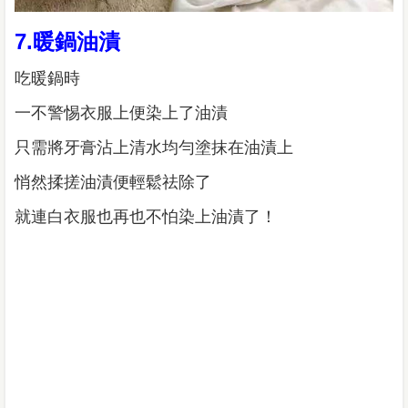
7.暖鍋油漬
吃暖鍋時
一不警惕衣服上便染上了油漬
只需將牙膏沾上清水均勻塗抹在油漬上
悄然揉搓油漬便輕鬆祛除了
就連白衣服也再也不怕染上油漬了！