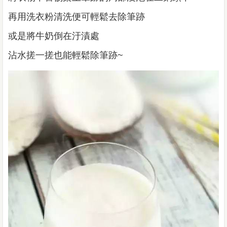
再用洗衣粉清洗便可輕鬆去除筆跡
或是將牛奶倒在汙漬處
沾水搓一搓也能輕鬆除筆跡~