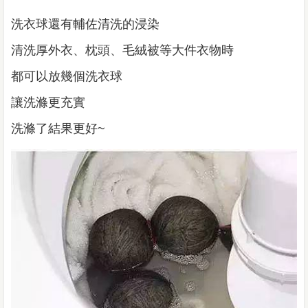
洗衣球還有輔佐清洗的浸染
清洗厚外衣、枕頭、毛絨被等大件衣物時
都可以放幾個洗衣球
讓洗滌更充實
洗滌了結果更好~