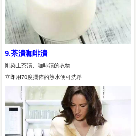
9.茶漬咖啡漬
剛染上茶漬、咖啡漬的衣物
立即用70度擺佈的熱水便可洗淨