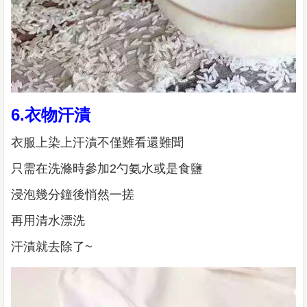
6.衣物汗漬
衣服上染上汗漬不僅難看還難聞
只需在洗滌時參加2勺氨水或是食鹽
浸泡幾分鐘後悄然一搓
再用清水漂洗
汗漬就去除了~