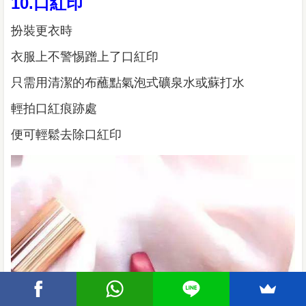
10.口紅印
扮裝更衣時
衣服上不警惕蹭上了口紅印
只需用清潔的布蘸點氣泡式礦泉水或蘇打水
輕拍口紅痕跡處
便可輕鬆去除口紅印