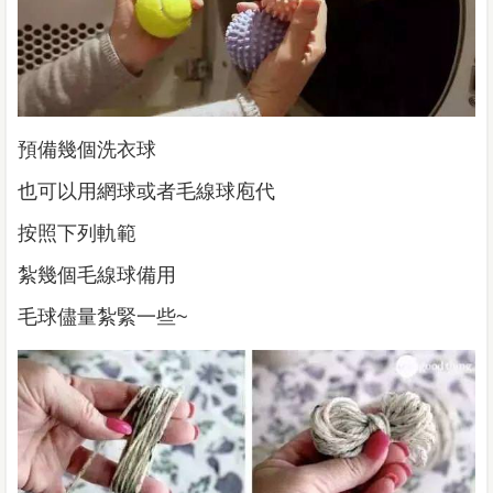
預備幾個洗衣球
也可以用網球或者毛線球庖代
按照下列軌範
紮幾個毛線球備用
毛球儘量紮緊一些~