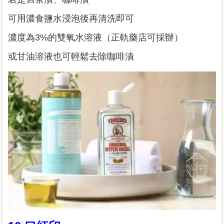
可用濃食鹽水浸泡後再清洗即可
濃度為3%的雙氧水溶液（正軌藥店可採辦）
或甘油溶液也可輕鬆去除咖啡漬