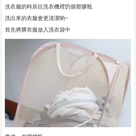
洗衣服的時辰往洗衣機裡扔個塑膠瓶
洗出來的衣服會更清潔喲~
首先將髒衣服放入洗衣袋中