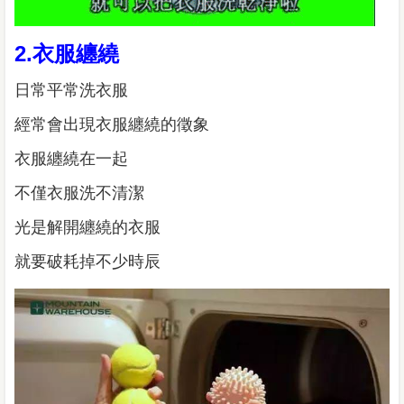
2.衣服纏繞
日常平常洗衣服
經常會出現衣服纏繞的徵象
衣服纏繞在一起
不僅衣服洗不清潔
光是解開纏繞的衣服
就要破耗掉不少時辰