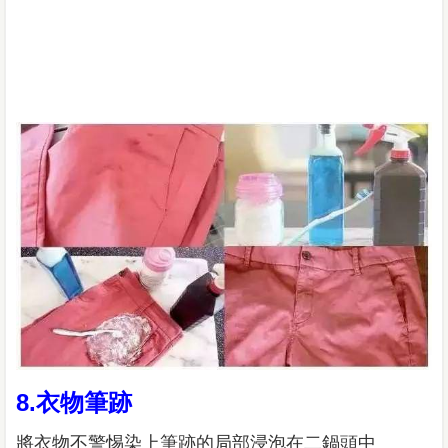
8.衣物筆跡
將衣物不警惕染上筆跡的局部浸泡在二鍋頭中