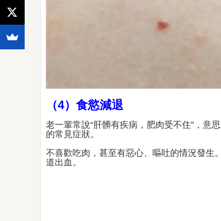
（4）食慾減退
老一輩常說“肝髒有疾病，肥肉受不住”，意
的常見症狀。
不喜歡吃肉，甚至有惡心、嘔吐的情況發生
道出血。