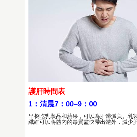
護肝時間表
1：清晨7：00–9：00
早餐吃乳製品和蘋果，可以為肝髒減負。乳
纖維可以將體內的毒質盡快帶出體外，減少