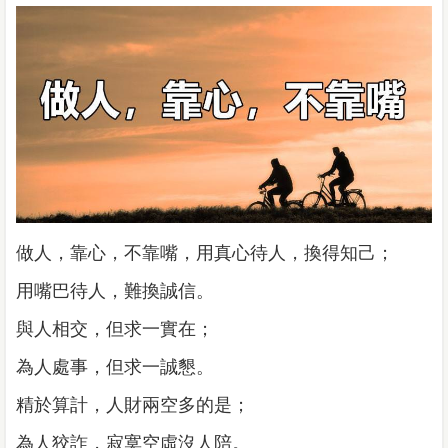
做人，靠心，不靠嘴，用真心待人，換得知己；
用嘴巴待人，難換誠信。
與人相交，但求一實在；
為人處事，但求一誠懇。
精於算計，人財兩空多的是；
為人狡詐，寂寞空虛沒人陪。