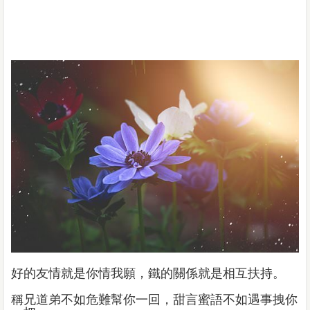
好的友情就是你情我願，鐵的關係就是相互扶持。
稱兄道弟不如危難幫你一回，甜言蜜語不如遇事拽你