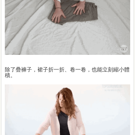
除了疊褲子，裙子折一折、卷一卷，也能立刻縮小體
積。