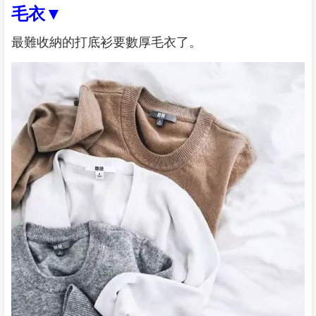
毛衣▼
最難收納的打底衫要數厚毛衣了。