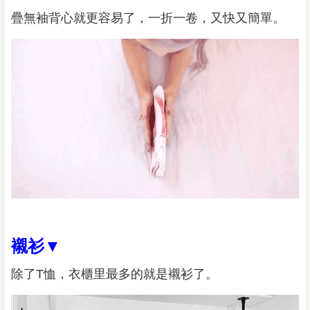
疊無袖背心就更容易了，一折一卷，又快又簡單。
襯衫▼
除了T恤，衣櫃里最多的就是襯衫了。