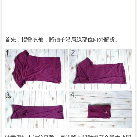
首先，摺疊衣袖，將袖子沿肩線部位向外翻折。