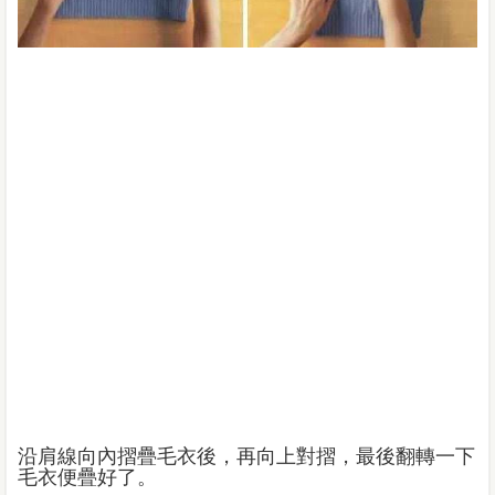
沿肩線向內摺疊毛衣後，再向上對摺，最後翻轉一下
毛衣便疊好了。