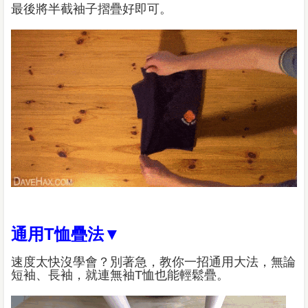
最後將半截袖子摺疊好即可。
通用T恤疊法▼
速度太快沒學會？別著急，教你一招通用大法，無論
短袖、長袖，就連無袖T恤也能輕鬆疊。