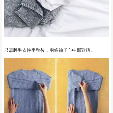
只需將毛衣抻平整後，兩條袖子向中部對摺。