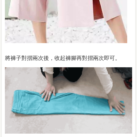
將褲子對摺兩次後，收起褲腳再對摺兩次即可。