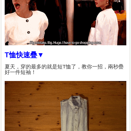
T恤快速疊▼
夏天，穿的最多的就是短T恤了，教你一招，兩秒疊
好一件短袖！