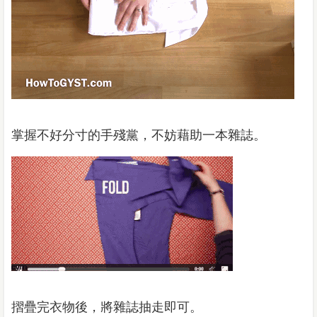
掌握不好分寸的手殘黨，不妨藉助一本雜誌。
摺疊完衣物後，將雜誌抽走即可。