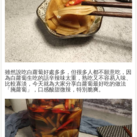
雖然說吃白蘿蔔好處多多，但很多人都不願意吃，因
為白蘿蔔生吃的話辛辣味太重，熟吃又不容易入味、
比較寡淡，今天就為大家分享白蘿蔔最好吃的做法
「腌蘿蔔」，口感酸甜微辣，特別脆爽。