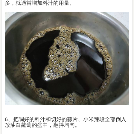
多，就適當增加料汁的用量。
6、把調好的料汁和切好的蒜片、小米辣段全部倒入
放油白蘿蔔的盆中，翻拌均勻。