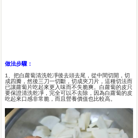
做法步驟：
1、把白蘿蔔清洗乾凈後去頭去尾，從中間切開，切
成四瓣，然後三刀一切斷，切成夾刀片，這種切法而
已讓蘿蔔片吃起來更入味而不失脆爽。白蘿蔔的皮只
要保證清洗乾凈，完全可以不去除，因為白蘿蔔的皮
吃起來口感非常脆，而且營養價值也比較高。