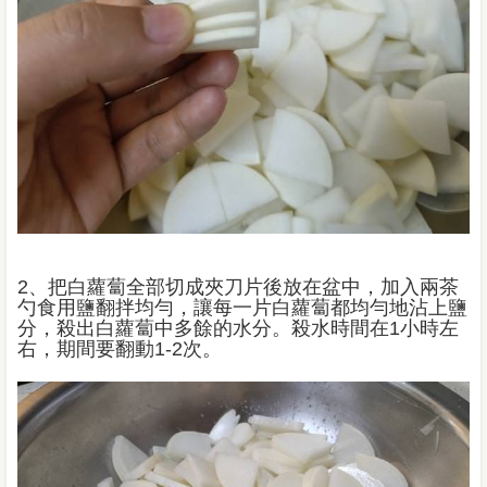
2、把白蘿蔔全部切成夾刀片後放在盆中，加入兩茶
勺食用鹽翻拌均勻，讓每一片白蘿蔔都均勻地沾上鹽
分，殺出白蘿蔔中多餘的水分。殺水時間在1小時左
右，期間要翻動1-2次。