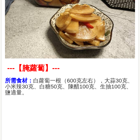
---【腌蘿蔔】---
所需食材：
白蘿蔔一根（600克左右），大蒜30克、
小米辣30克、白糖50克、陳醋100克、生抽100克、
鹽適量。