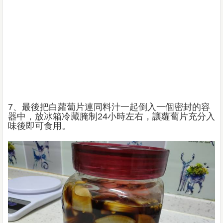
7、最後把白蘿蔔片連同料汁一起倒入一個密封的容
器中，放冰箱冷藏腌制24小時左右，讓蘿蔔片充分入
味後即可食用。