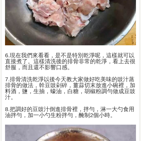
6.現在我們來看看，是不是特別乾淨呢，這樣就可以
直接煮了。這樣清洗後的排骨非常的乾淨，看上去很
舒服，而且還不影響口感。
7.排骨清洗乾淨以後今天教大家做好吃美味的豉汁蒸
排骨的做法，幹豆豉剁碎，薑蒜切末放進小碗裡，加
料酒，鹽，生抽，蠔油，白糖，胡椒粉調勻做成豆豉
汁。
8.把調好的豆豉汁倒進排骨裡，拌勻，淋一大勺食用
油拌勻，加一小勺生粉拌勻，醃制2個小時。