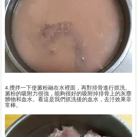
4.攪拌一下使澱粉融在水裡面，再對排骨進行抓洗。
澱粉的吸附力很強，能夠很好的吸附掉排骨上的灰塵
髒物和血水。看這是我們抓洗後的血水，去汙效果非
常棒。