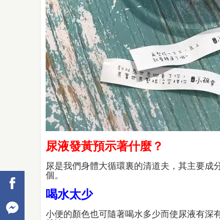
尿液發黃預示著什麼？
尿是我們身體大循環裏的清道夫，其主要成分
個。
喝水太少
小便的顏色也可隨著喝水多少而使尿液有深