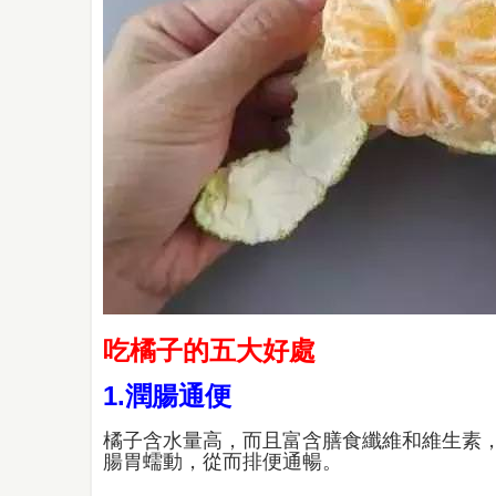
吃橘子的五大好處
1.潤腸通便
橘子含水量高，而且富含膳食纖維和維生素
腸胃蠕動，從而排便通暢。