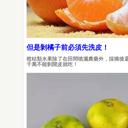
但是剝橘子前必須先洗皮！
柑桔類水果除了在田間噴灑農藥外，採摘後
千萬不能剝開皮就吃！