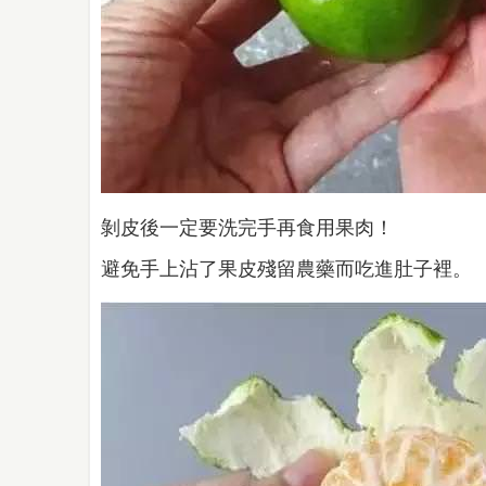
剝皮後一定要洗完手再食用果肉！
避免手上沾了果皮殘留農藥而吃進肚子裡。